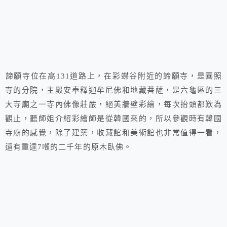
諦願寺位在高131道路上，在彩蝶谷附近的諦願寺，是圓照
寺的分院，主殿安奉釋迦牟尼佛和地藏菩薩，是六龜區的三
大寺廟之一寺內佛像莊嚴，絕美牆壁彩繪，每次抬頭都歎為
觀止，聽師姐介紹彩繪師是從韓國來的，所以參觀時有韓國
寺廟的感覺，除了建築，收藏館和美術館也非常值得一看，
還有重達7噸的二千年的原木臥佛。