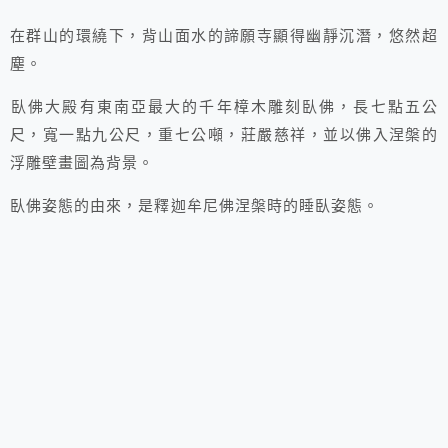
在群山的環繞下，背山面水的諦願寺
顯得幽靜沉潛，悠然超
塵。
臥佛大殿有東南亞最大的千年樟木雕刻臥佛，長七點五公
尺，寬一點九公尺，重七公噸，莊嚴慈祥，並以佛入涅槃的
浮雕壁畫圖為背景。
臥佛姿態的由來，是釋迦牟尼佛涅槃時的睡臥姿態。