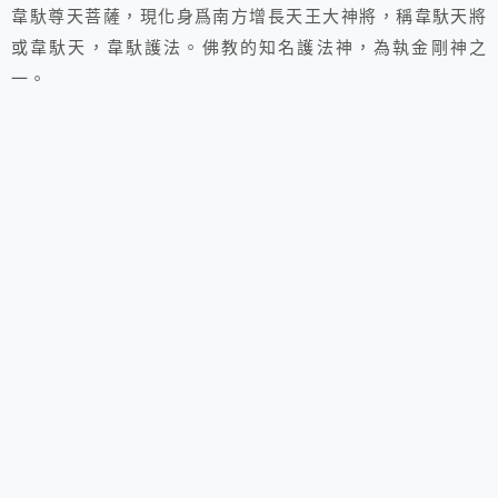
韋馱尊天菩薩，現化身爲南方增長天王大神將，稱韋馱天將
或韋馱天，韋馱護法。佛教的知名護法神，為執金剛神之
一。