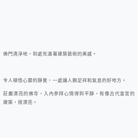
佛門清淨地，到處充滿著建築藝術的美感。
令人頓悟心靈的靜覺，一處讓人飽足祥和氣息的好地方。
莊嚴漂亮的佛寺，入內參拜心情得到平靜，有像古代皇宮的
建築，很漂亮。