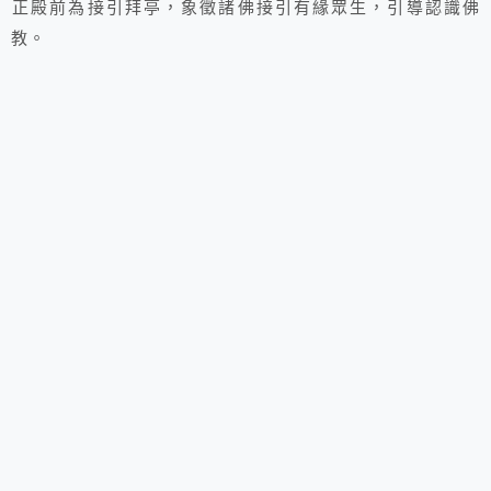
正殿前為接引拜亭，象徵諸佛接引有緣眾生，引導認識佛
教。