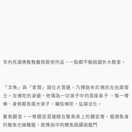
寺內充滿佛教教義與藝術作品，一點都不輸給國外大教堂。
「文殊」與「普賢」兩位大菩薩，乃釋迦牟尼佛的左右兩脅
士。在佛陀的身邊，他倆為一切弟子中的首座弟子 。每一尊
佛，身旁都有兩大弟子，輔佐佛陀，弘揚法化。
鰲魚觀音，一尊觀音菩薩踏在鰲魚背上的觀音像，龍頭魚身
的鰲魚也稱鼇龍，是傳說中的鯉魚跳躍過龍門