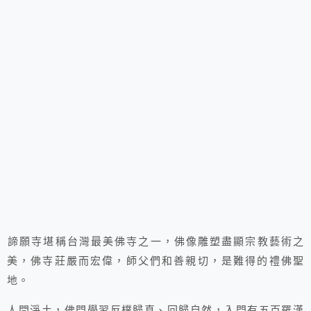
諦願寺堪稱台灣最美佛寺之一，佛像雕塑盡顯宗教藝術之
美，佛寺莊嚴而宏偉，師父們和善親切，是難得的禮佛聖
地。
人間淨土，佛門學習反樸歸真、回歸自然，入門有五百羅漢