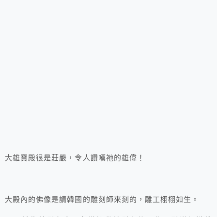
大雄寶殿很是莊嚴，令人讚嘆祂的雄偉！
大殿內的佛像是請韓國的雕刻師來刻的，雕工栩栩如生。