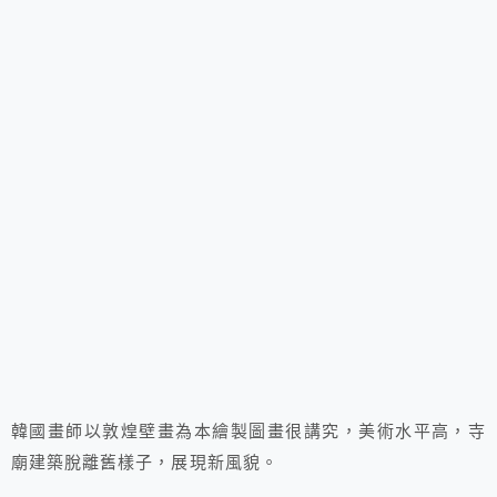
韓國畫師以敦煌壁畫為本繪製圖畫很講究，美術水平高，寺
廟建築脫離舊樣子，展現新風貌。