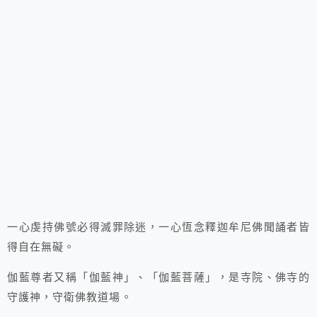
一心虔持佛號必得滅罪除迷，一心恆念釋迦牟尼佛聞誦者皆
得自在無礙。
伽藍尊者又稱「伽藍神」、「伽藍菩薩」，是寺院、佛寺的
守護神，守衛佛教道場。