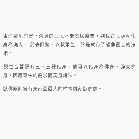
東海鰲魚有害，海邊的居民不能安居樂業，觀世音菩薩就化
身為漁人， 前去降鰲，
以救眾生，於是就有了龍魚觀音的法
相。
觀世音菩薩有三十三種化身，他可以化身為佛身、辟支佛
身，因應眾生的需求而現身說法。
臥佛殿則擁有東南亞最大的樟木雕刻臥佛像。