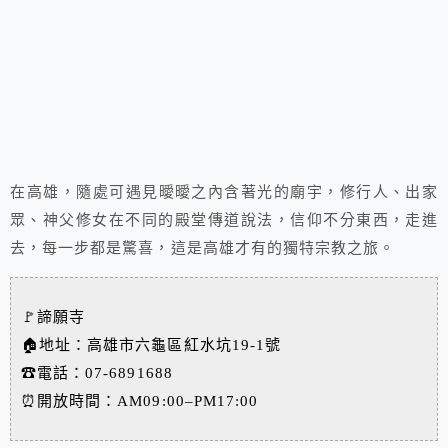
在高雄，隨處可遇見曖曖之內含著光的廟宇，修行人、出家
眾、神父修女在不同的殿堂傳道說法，信仰不分東西，走進
去，每一步都是驚喜，這是高雄才有的獨特宗教之旅。
🚩諦願寺
🏠地址：高雄市六龜區紅水坑19-1號
☎電話：07-6891688
⏰
開放時間：AM
09:00–PM17:00