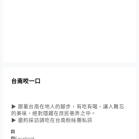
台南咬一口
▶ 跟著台南在地人的腳步，有吃有喝，讓人難忘
的美味，絕對隱藏在庶民巷弄之中。
▶ 邀約採訪請吃在台南粉絲團私訊
Facebook