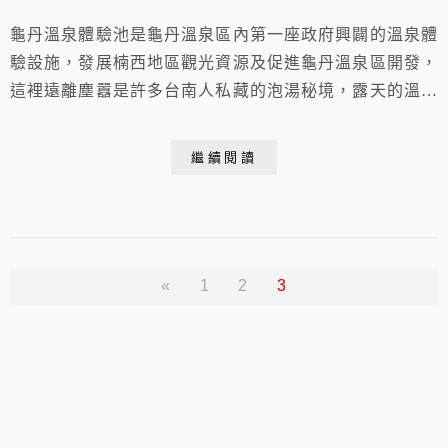
龜丹溫泉體驗池是龜丹溫泉區內第一座政府興闢的溫泉體
驗設施，發展楠西地區觀光資源及促進龜丹溫泉區開發，
這裡遠離塵囂是許多台南人私藏的泡湯秘境，露天的溫泉
全家一起來泡腳，這裡沒有商業氣息。
繼續閱讀
«
1
2
3