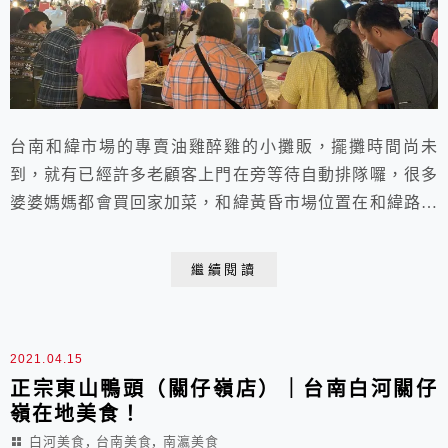
台南和緯市場的專賣油雞醉雞的小攤販，擺攤時間尚未
到，就有已經許多老顧客上門在旁等待自動排隊囉，很多
婆婆媽媽都會買回家加菜，和緯黃昏市場位置在和緯路、
中華西路口的和緯黃昏市場裡面正中間處，你看很多人在
排隊那攤就是了！
繼續閱讀
2021.04.15
正宗東山鴨頭（關仔嶺店）｜台南白河關仔
嶺在地美食！
,
,
白河美食
台南美食
南瀛美食