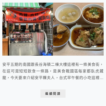
安平五期的南國跟長谷海頓二棟大樓這裡有一條美食街，
在這可是短短飲食一條路，是美食戰國區每家都臥虎藏
龍，今天要來介紹安平粿夫人，台式早午餐的小吃這裡通
通有，專賣傳統古早味小吃，每一樣小吃老闆娘都很用
心，有來安平憶載金城或漁光島玩的，來吃看看。
繼續閱讀