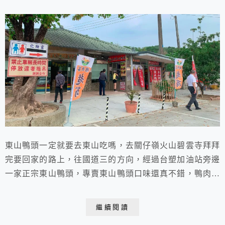
東山鴨頭一定就要去東山吃嗎，去關仔嶺火山碧雲寺拜拜
完要回家的路上，往國道三的方向，經過台塑加油站旁邊
一家正宗東山鴨頭，專賣東山鴨頭口味還真不錯，鴨肉味
道香香甜甜的，鴨頭、鴨脖子、鴨翅、鴨胗、鴨腸都好
吃，來白河也可以吃香噴噴得東山鴨頭。
繼續閱讀