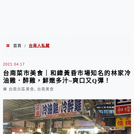
首頁
台南人私藏
/
台南人私藏
2021.04.17
台南菜市美食｜和緯黃昏市場知名的林家冷
油雞．醉雞，鮮嫩多汁~爽口又Q彈！
,
台南北區美食
台南美食