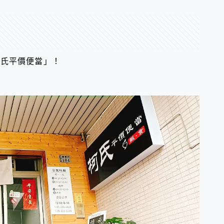
柯氏平價便當」！