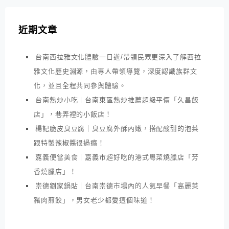
近期文章
台南西拉雅文化體驗一日遊/帶領民眾更深入了解西拉
雅文化歷史淵源，由專人帶領導覽，深度認識族群文
化，並且全程共同參與體驗。
台南熱炒小吃｜台南東區熱炒推薦超級平價「久昌飯
店」，巷弄裡的小飯店！
楊記脆皮臭豆腐｜臭豆腐外酥內嫩，搭配酸甜的泡菜
跟特製辣椒醬很過癮！
嘉義便當美食｜嘉義市超好吃的港式粵菜燒臘店「芳
香燒臘店」！
崇德劉家鍋貼｜台南崇德市場內的人氣早餐「高麗菜
豬肉煎餃」，男女老少都愛這個味道！