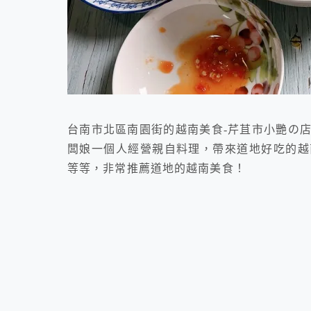
台南市北區南園街的越南美食-芹苴市小艷の
闆娘一個人經營親自料理，帶來道地好吃的越
等等，非常推薦道地的越南美食！