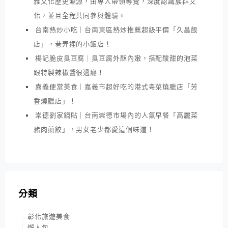
雅文化歷史淵源，由專人帶領導覽，深度認識族群文
化，並且全程共同參與體驗。
台南熱炒小吃｜台南東區熱炒推薦超級平價「久昌飯
店」，巷弄裡的小飯店！
楊記脆皮臭豆腐｜臭豆腐外酥內嫩，搭配酸甜的泡菜
跟特製辣椒醬很過癮！
嘉義便當美食｜嘉義市超好吃的港式粵菜燒臘店「芳
香燒臘店」！
崇德劉家鍋貼｜台南崇德市場內的人氣早餐「高麗菜
豬肉煎餃」，男女老少都愛這個味道！
分類
彰化旅遊美食
懶人包