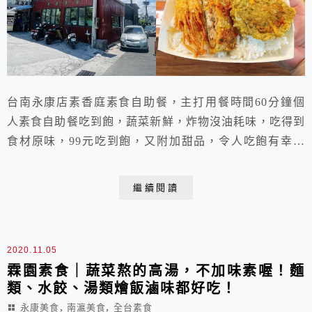
台南永康店素香庭素食自助餐，主打用餐時間60分鐘個
人素食自助餐吃到飽，蔬菜新鮮，炸物沒油耗味，吃得到
食材原味，99元吃到飽，又附加甜品，令人吃飽有幸福
感，平日午餐限定，吃蔬食的好地方，菜色多樣價格合
理，口味不會太重也不油膩，喜歡吃素的可以來試試～！
繼續閱讀
2020.11.05
霖園素食｜蔬菜熬的高湯，不加味素喔！麵
類、水餃、湯類燴飯滷味都好吃！
,
,
永康美食
南瀛美食
全台素食