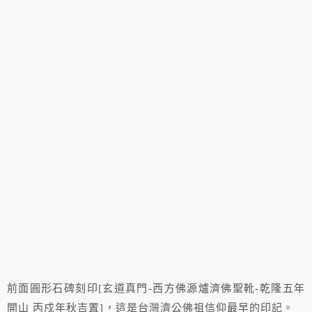
前面圓形石碑刻印[玄道真門-西方佛源爐濟佛聖靴-乾隆五年
開山 丙戍年秋吉置]，這是台灣濟公佛祖信仰最早的印記。