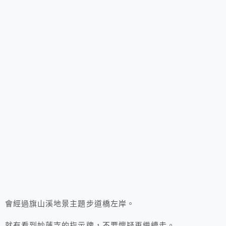
會經過旗山溪地景主題步道橋左岸。
就有看到妙蓮寺的指示牌，不要懷疑再繼續走。