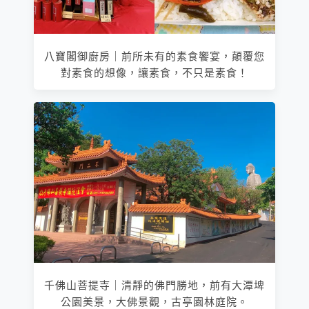
八寶閣御廚房｜前所未有的素食饗宴，顛覆您
對素食的想像，讓素食，不只是素食！
千佛山菩提寺｜清靜的佛門勝地，前有大潭埤
公園美景，大佛景觀，古亭園林庭院。