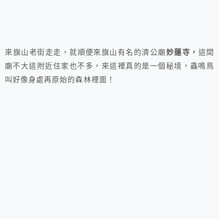
來旗山老街走走，就順便來旗山有名的濟公廟
妙蓮寺，
這間
廟不大這附近住家也不多，來這裡真的是一個秘境，蟲鳴鳥
叫好像身處再原始的森林裡面！