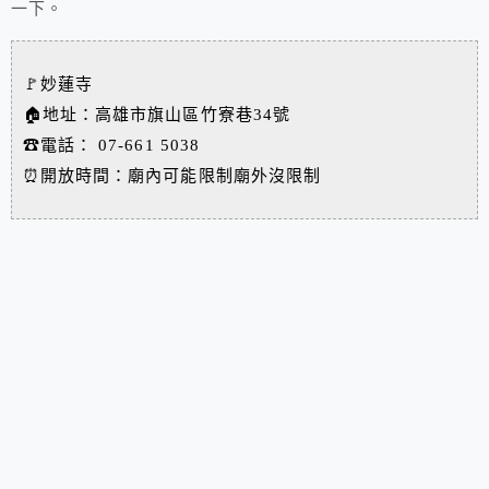
一下。
🚩妙蓮寺
🏠地址：高雄市旗山區竹寮巷34號
☎電話：
07-661 5038
⏰開放時間：廟內可能限制廟外沒限制