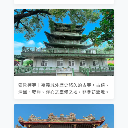
彌陀禪寺｜嘉義城外歷史悠久的古寺，古蹟、
清幽、乾淨、淨心之靈修之地，非參訪聖地。