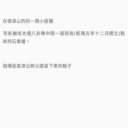
在很深山的的一間小道觀
寺前廟埕太極八卦陣中間一座刻有[乾隆五年十二月開立]靴
狀的石香爐。
相傳這是濟公師父遺留下來的鞋子