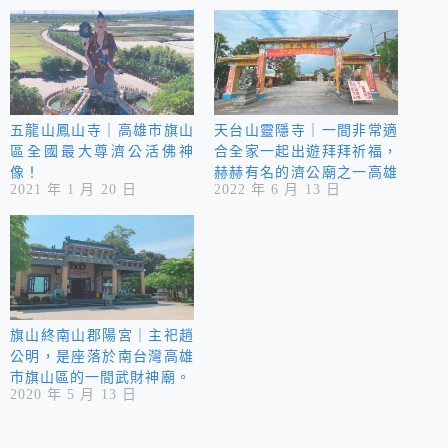
五龍山鳳山寺｜高雄市旗山
天台山靈隱寺｜一間非常適
區全國最大尊濟公活佛神
合全家一起出遊拜拜祈福，
像！
赫赫有名的濟公廟之一高雄
2021 年 1 月 20 日
2022 年 6 月 13 日
天台山靈隱寺！
旗山終南山郡陽宮｜主祀趙
公明，是座落於南台灣高雄
市旗山區的一間武財神廟。
2020 年 5 月 13 日