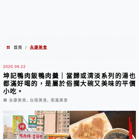
首頁
永康美食
/
永康美食
2020.09.22
坤記鴨肉飯鴨肉羹｜當歸或清淡系列的湯也
都滿好喝的，是屬於俗擱大碗又美味的平價
小吃。
,
,
永康美食
台南美食
南瀛美食