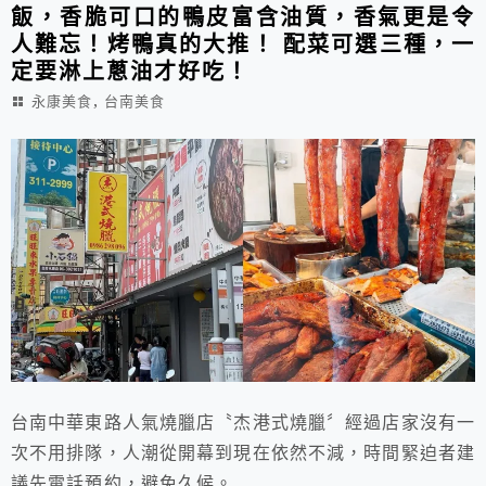
飯，香脆可口的鴨皮富含油質，香氣更是令
人難忘！烤鴨真的大推！ 配菜可選三種，一
定要淋上蔥油才好吃！
,
永康美食
台南美食
台南中華東路人氣燒臘店〝杰港式燒臘〞經過店家沒有一
次不用排隊，人潮從開幕到現在依然不減，時間緊迫者建
議先電話預約，避免久候。