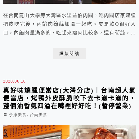
在台南崑山大學旁大灣區水里益伯肉圓，吃肉圓店家建議
把皮吃完後，內餡肉筍絲加湯一起吃。皮是軟Q很好入
口，內餡肉量滿多的，吃起來瘦肉比較多，還有筍絲，胡
椒味濃，不錯。喜歡吃辣椒的，不要錯過辣椒醬(有店家
獨家製作的辣椒醬喔)～～～湯非常甜，蘿蔔好吃喔。
繼續閱讀
2020.06.10
真好味燒臘便當店(大灣分店)｜台南超人氣
便當店，烤鴨外皮酥脆咬下去卡滋卡滋的，
整個油香氣四溢在嘴裡好好吃！(暫停營業)
,
永康美食
台南美食