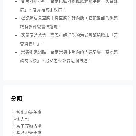
台南熱炒小吃｜台南東區熱炒推薦超級平價「久昌飯
店」，巷弄裡的小飯店！
楊記脆皮臭豆腐｜臭豆腐外酥內嫩，搭配酸甜的泡菜
跟特製辣椒醬很過癮！
嘉義便當美食｜嘉義市超好吃的港式粵菜燒臘店「芳
香燒臘店」！
崇德劉家鍋貼｜台南崇德市場內的人氣早餐「高麗菜
豬肉煎餃」，男女老少都愛這個味道！
分類
彰化旅遊美食
懶人包
廟宇寺廟古蹟
基隆旅遊美食