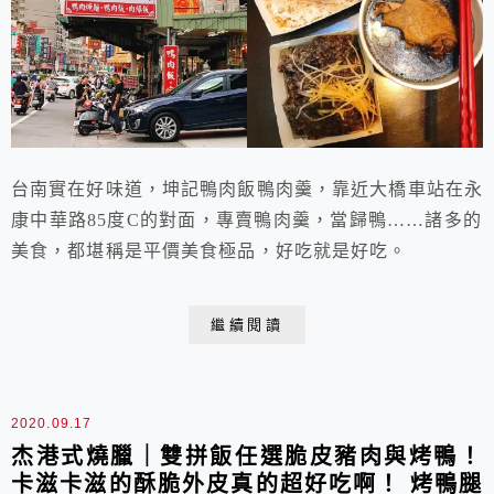
台南實在好味道，坤記鴨肉飯鴨肉羹，靠近大橋車站在永
康中華路85度C的對面，專賣鴨肉羹，當歸鴨……諸多的
美食，都堪稱是平價美食極品，好吃就是好吃。
繼續閱讀
2020.09.17
杰港式燒臘｜雙拼飯任選脆皮豬肉與烤鴨！
卡滋卡滋的酥脆外皮真的超好吃啊！ 烤鴨腿