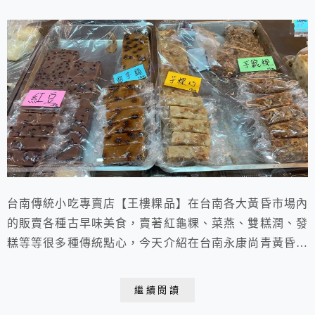
台南傳統小吃專賣店【王樓粿品】在台南各大黃昏市場內
的販賣各種古早味美食，賣著紅龜粿、菜燕、雙糕潤、發
糕等等很多種傳統點心，今天介紹在台南永康尚青黃昏市
場的【王樓粿品】，每天固定時間擺攤，想吃點心下午
茶，隨時都可以來買。
繼續閱讀