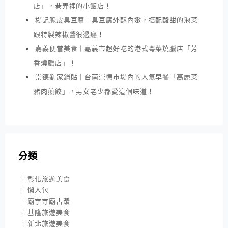
店」，巷弄裡的小飯店！
楊記脆皮臭豆腐｜臭豆腐外酥內嫩，搭配酸甜的泡菜
跟特製辣椒醬很過癮！
嘉義便當美食｜嘉義市超好吃的港式粵菜燒臘店「芳
香燒臘店」！
崇德劉家鍋貼｜台南崇德市場內的人氣早餐「高麗菜
豬肉煎餃」，男女老少都愛這個味道！
分類
彰化旅遊美食
懶人包
廟宇寺廟古蹟
基隆旅遊美食
新北旅遊美食