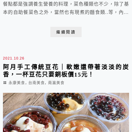
餐點都是強調養生營養的料理，菜色種類也不少，除了基
本的自助餐菜色之外，當然也有現煮的麵食類..等，內用
空間不大，還蠻適合放鬆的吃頓飯的地方，店家也滿親切
的，附近停車還算可以。
繼續閱讀
2021.10.26
阿月手工傳統豆花｜軟嫩還帶著淡淡的炭
香，一杯豆花只要銅板價15元！
,
,
永康美食
台南美食
南瀛美食