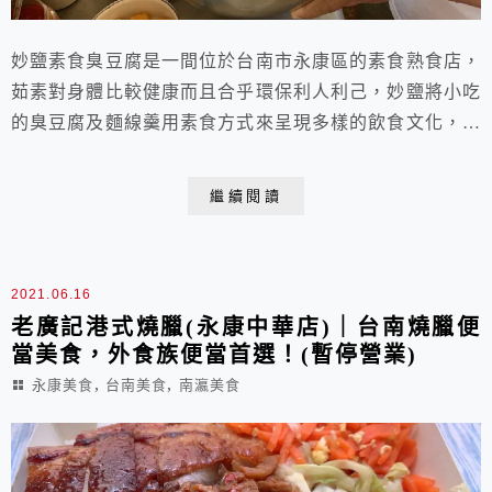
妙鹽素食臭豆腐是一間位於台南市永康區的素食熟食店，
茹素對身體比較健康而且合乎環保利人利己，妙鹽將小吃
的臭豆腐及麵線羹用素食方式來呈現多樣的飲食文化，臭
豆腐不錯吃蠻酥脆，老闆親切，超推！
繼續閱讀
2021.06.16
老廣記港式燒臘(永康中華店)｜台南燒臘便
當美食，外食族便當首選！(暫停營業)
,
,
永康美食
台南美食
南瀛美食