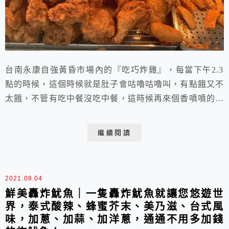
台南永康自強黃昏市場內的『吃巧炸雞』，每當下午2.3
點的時候，這個時候就是肚子會咕嚕咕嚕叫，有點餓又不
太餓，不管有吃中餐沒吃中餐，這時候再來個香噴噴的炸
雞腿，雞排，雞翅....等等，真的是邪惡的讓人昏頭轉
向，要命的嘴饞，口水直流。
繼續閱讀
2021.08.04
鮮美轟炸魷魚｜一隻轟炸魷魚就讓您悠遊世
界，泰式酸辣、蜂蜜芥末、美乃滋、台式風
味，加蔥、加蒜、加洋蔥，通通不用多加錢