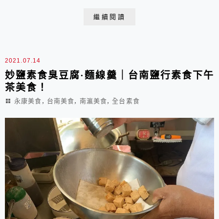
無敵，讓客倌想吃的時候，還是能吃的到，只要下午茶時
繼續閱讀
間，就可以吃的到囉！
2021.07.14
妙鹽素食臭豆腐·麵線羹｜台南鹽行素食下午
茶美食！
,
,
,
永康美食
台南美食
南瀛美食
全台素食