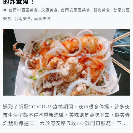
的炸魷魚！
,
,
,
,
台南中西區美食
永康美食
台南安南區美食
新化美食
台南北區
,
,
美食
台南美食
南瀛美食
遇到了新冠COVID-19疫情期間，夜市很多停擺，許多夜
市生活型態不得不重新洗盤，美味還是要吃下去，鮮美轟
炸魷魚每週二，六於府安路五段127號門口服務，下午3
點30分-晚上9點收攤，所以超級美味的轟炸魷魚依舊閃料