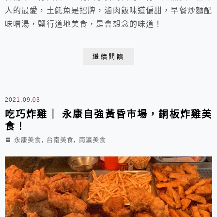
人的最愛，土魠魚是招牌，滷肉飯味道偏甜，早餐炒麵配
味噌湯，鹽行道地美食，是會想念的味道！
繼續閱讀
2021.09.03
吃巧炸雞｜ 永康自強黃昏市場，銅板炸雞美
食！
,
,
永康美食
台南美食
南瀛美食