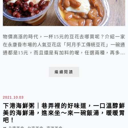
物價高漲的時代，一杯15元的豆花去哪買呢？介紹一家
在永康昏市場的人氣豆花店「阿月手工傳統豆花」一碗通
通都是15元，而且還是有加料的喔，任選兩種，再多加
一種也只是多5元，這麼多年來，東西品質不變，人潮也
不變，老闆娘也一樣不變，一人打全場的韌性，讓人好生
繼續閱讀
佩服其精神跟毅力，這真的不是普通人可以做得到的，超
人氣豆花店！
2021.10.03
下港海鮮粥｜巷弄裡的好味道，一口溫醇鮮
美的海鮮湯，進來坐～來一碗飯湯，暖暖胃
吧！
,
,