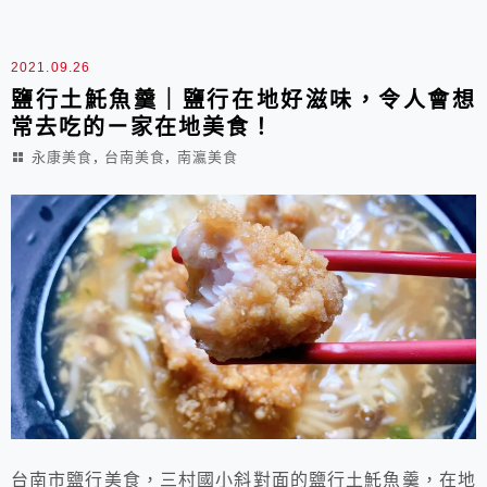
2021.09.26
鹽行土魠魚羹｜鹽行在地好滋味，令人會想
常去吃的ㄧ家在地美食！
,
,
永康美食
台南美食
南瀛美食
台南市鹽行美食，三村國小斜對面的鹽行土魠魚羹，在地