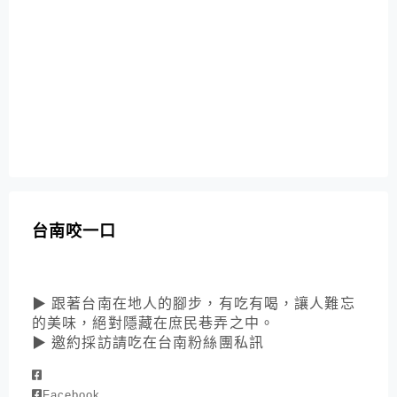
台南咬一口
▶ 跟著台南在地人的腳步，有吃有喝，讓人難忘
的美味，絕對隱藏在庶民巷弄之中。
▶ 邀約採訪請吃在台南粉絲團私訊
Facebook