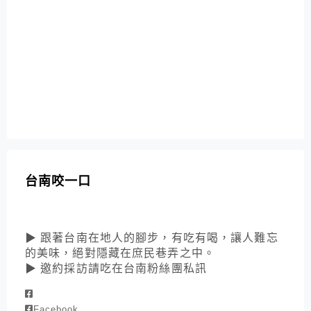
台南咬一口
▶ 跟著台南在地人的腳步，有吃有喝，讓人難忘
的美味，絕對隱藏在庶民巷弄之中。
▶ 邀約採訪請吃在台南粉絲團私訊
Facebook