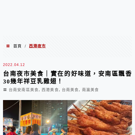
首頁
西港夜市
/
西港夜市
2022.04.12
台南夜市美食｜實在的好味道，安南區飄香
30幾年祥豆乳雞翅！
,
,
,
台南安南區美食
西港美食
台南美食
南瀛美食