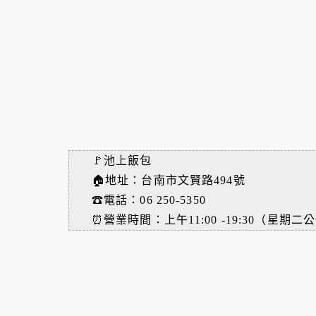
🚩
池上飯包
🏠
地址：台南市文賢路494號
☎
電話：06 250-5350
⏰
營業時間：上午11:00 -19:30（星期二