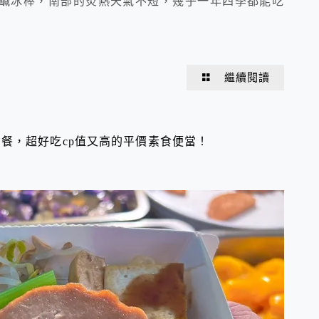
鹹冰棒，南部的炎熱天氣不短，幾乎一年四季都能吃
繼續閱讀
餐，超好吃cp值又高的平價素食便當！