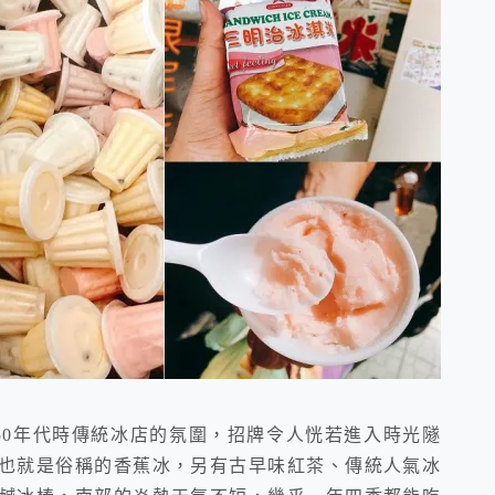
50年代時傳統冰店的氛圍，招牌令人恍若進入時光隧
也就是俗稱的香蕉冰，另有古早味紅茶、傳統人氣冰