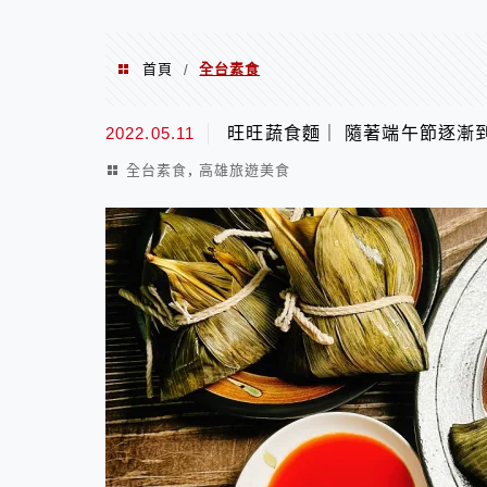
首頁
全台素食
/
全台素食
2022.05.11
旺旺蔬食麵｜ 隨著端午節逐漸到
,
全台素食
高雄旅遊美食