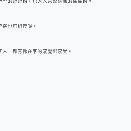
造型的蹺蹺椅，也大人乘涼納風的搖搖椅。
旁邊也可稍停呢。
客人，都有像在家的感覺跟感受。