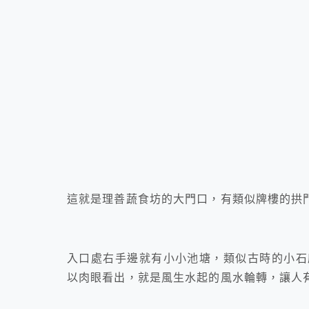
這就是理善蔬食坊的大門口，有類似牌樓的拱
入口處右手邊就有小小池塘，類似古時的小石
以肉眼看出，就是風生水起的風水輪轉，讓人