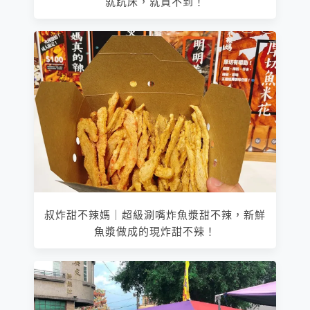
就䟘床，就買不到！
叔炸甜不辣媽｜超級涮嘴炸魚漿甜不辣，新鮮
魚漿做成的現炸甜不辣！