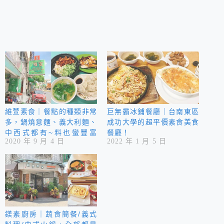
維萱素食｜餐點的種類非常
巨無霸冰鋪餐廳｜台南東區
多，鍋燒意麵、義大利麵、
成功大學的超平價素食美食
中西式都有~料也蠻豐富
餐廳！
2020 年 9 月 4 日
2022 年 1 月 5 日
的，是cp值蠻高的素食喔！
(已搬家)
鎂素廚房｜蔬食簡餐/義式