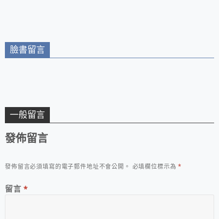
也恰到好處，推蔥爆魚
賣所 ，平價的消費也
片飯！
有網美等級的美食餐
廳！
臉書留言
一般留言
發佈留言
發佈留言必須填寫的電子郵件地址不會公開。
必填欄位標示為
*
留言
*