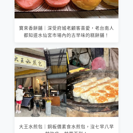
寶來香餅舖｜深受府城老顧客喜愛，老台南人
都知道水仙宮市場內的古早味的糕餅舖！
大王水煎包｜銅板價素食水煎包，沒七早八早