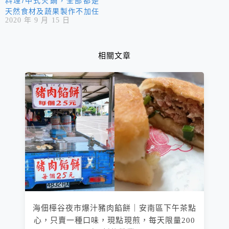
料理/中式火鍋，全部都是
天然食材及蔬果製作不加任
2020 年 9 月 15 日
何人工香料及味精喔， 請
放心食用。
相關文章
海佃樺谷夜市爆汁豬肉餡餅｜安南區下午茶點
心，只賣一種口味，現點現煎，每天限量200