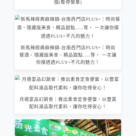
個(暫停營業)
新馬辣經典麻辣鍋-台南西門店PLUS+｜時尚
餐酒、隱藏版美食、精品甜點.....等， 一次讓
你摸透透PLUS+不凡的魅力！
月德宴品幻蔬食｜推出素食定食便當，以豐富
配料湯品取代素料，讓你吃得安心！