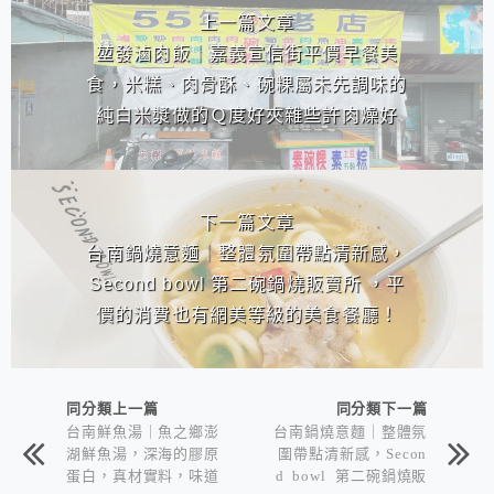
上一篇文章
堃發滷肉飯｜嘉義宣信街平價早餐美
食，米糕、肉骨酥、碗粿屬未先調味的
純白米漿做的Ｑ度好夾雜些許肉燥好
吃！
下一篇文章
台南鍋燒意麵｜整體氛圍帶點清新感，
Second bowl 第二碗鍋燒販賣所 ，平
價的消費也有網美等級的美食餐廳！
同分類上一篇
同分類下一篇
台南鮮魚湯｜魚之鄉澎
台南鍋燒意麵｜整體氛
湖鮮魚湯，深海的膠原
圍帶點清新感，Secon
蛋白，真材實料，味道
d bowl 第二碗鍋燒販