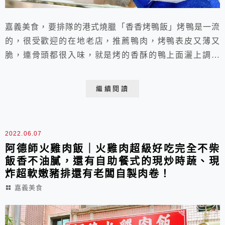
嘉義美食，要排隊的港式燒臘「香香烤鴨飯」烤鴨是一流
的，很受歡迎的在地老店，推薦鴨肉，烤鴨表皮又薄又
脆，連骨頭都很入味，就是烤的香酥的鴨上面灑上調味
粉，屬於越嚼越香。服務人員態度良好，可以在現場吃，
有附飲料跟湯品。
繼續閱讀
2022.06.07
阿德師火雞肉飯｜火雞肉超級好吃完全不柴
飯香不油膩，還有自助餐式的現炒時蔬、現
炸超軟嫩豬排還有老闆自製肉卷！
嘉義美食