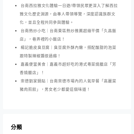
台南西拉雅文化體驗一日遊/帶領民眾更深入了解西拉
雅文化歷史淵源，由專人帶領導覽，深度認識族群文
化，並且全程共同參與體驗。
台南熱炒小吃｜台南東區熱炒推薦超級平價「久昌飯
店」，巷弄裡的小飯店！
楊記脆皮臭豆腐｜臭豆腐外酥內嫩，搭配酸甜的泡菜
跟特製辣椒醬很過癮！
嘉義便當美食｜嘉義市超好吃的港式粵菜燒臘店「芳
香燒臘店」！
崇德劉家鍋貼｜台南崇德市場內的人氣早餐「高麗菜
豬肉煎餃」，男女老少都愛這個味道！
分類