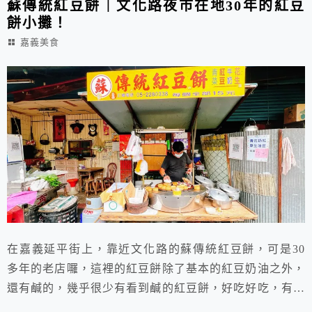
蘇傳統紅豆餅｜文化路夜市在地30年的紅豆
餅小攤！
嘉義美食
在嘉義延平街上，靠近文化路的蘇傳統紅豆餅，可是30
多年的老店囉，這裡的紅豆餅除了基本的紅豆奶油之外，
還有鹹的，幾乎很少有看到鹹的紅豆餅，好吃好吃，有來
嘉義不妨來試試喔，熱熱吃真的好好吃，奶油咬下去整顆