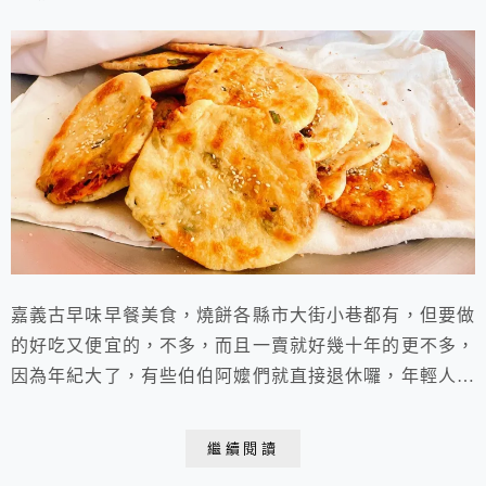
嘉義古早味早餐美食，燒餅各縣市大街小巷都有，但要做
的好吃又便宜的，不多，而且一賣就好幾十年的更不多，
因為年紀大了，有些伯伯阿嬤們就直接退休囉，年輕人也
未必接手，嘉義這間無名老燒餅店，可是50.60年代的好
滋味，想要吃，也是得早起，賣完了就沒囉！
繼續閱讀