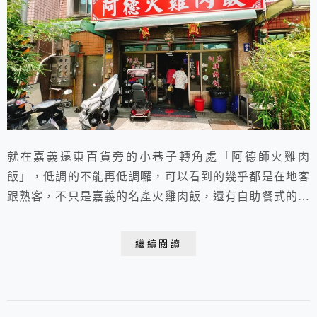
就在嘉義遠東百貨旁的小巷子轉角處「阿德師火雞肉
飯」，低調的不能再低調囉，可以看到的幾乎都是在地客
跟熟客，不只是嘉義的名產火雞肉飯，還有自助餐式的菜
色，不只滿足了左鄰右舍居民，還有想一嚐火雞肉飯之外
其他菜色的客人，每一樣每一道都讓人好滿足，而且店家
繼續閱讀
十分客氣，對待男女老少婦幼，行動不便之人，都給予了
最大的微笑和親切，讓人賓至如歸。