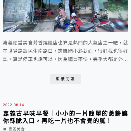
嘉義便當美食芳香燒臘店也算是熱門的人氣店之一囉，就
在世賢路跟民生南路口，志航國小斜對面，很好找也很好
認，算是停車也還可以，因為購買率快，幾乎大都是外帶
的多，在地人還是習慣買回家大快朵頤，這樣的滋味最棒
最舒服的囉，要買便當或直接買烤鴨都可以！
繼續閱讀
2022.08.14
嘉義古早味早餐｜小小的一片簡單的蔥餅讓
你酥脆入口，再吃一片也不會覺的膩！
嘉義美食