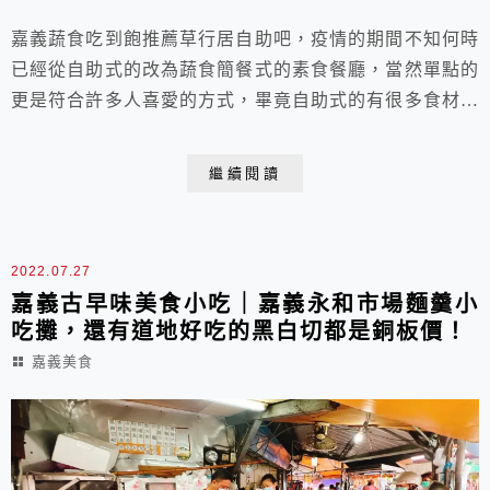
嘉義蔬食吃到飽推薦草行居自助吧，疫情的期間不知何時
已經從自助式的改為蔬食簡餐式的素食餐廳，當然單點的
更是符合許多人喜愛的方式，畢竟自助式的有很多食材都
想吃，但是肚皮裝不了太多，都覺得有點可惜，現在精緻
的餐點，反而讓人比較能夠有多重享受，一樣的多重享
繼續閱讀
受，既滿足又能填飽，也不傷荷包！
2022.07.27
嘉義古早味美食小吃｜嘉義永和市場麵羹小
吃攤，還有道地好吃的黑白切都是銅板價！
嘉義美食