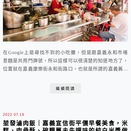
在Google上是尋找不到的小吃攤，但是跟嘉義永和市場
意麵是共用門牌號，所以這樣可以很清楚的知道地方了，
位置就在嘉義康樂街永和街路口，也就是所謂的嘉義舊魚
市，這可是在地人，還有老饕們，從小吃到大的，超過
50年以上的好滋味好口味，吃過一次你就會愛上了，很
繼續閱讀
多小時候常來享用的，已經在外地深根的遊子，回來嘉
義，必來朝聖的。
2022.07.19
堃發滷肉飯｜嘉義宣信街平價早餐美食，米
糕、肉骨酥、碗粿屬未先調味的純白米漿做