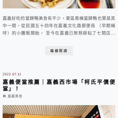
嘉義好吃的當歸鴨美食有不少，東區黑棟當歸鴨也算是其
中一間，從民國五十四年在嘉義文化路郵便局 （早期稱
呼）的小攤販開始， 至今在嘉義已默默耕耘了七間店，
以前的人常常不知店名，應該說沒有去記，從小吃到大的
好味道，鴨肉麵的鴨肉是給一整塊而不是切塊的，喜歡湯
繼續閱讀
頭，中藥材味道很濃，吃完嘴巴隔一個小時都還甜甜的！
2022.07.11
嘉義便當推薦｜嘉義西市場「柯氏平價便
當」！
嘉義美食