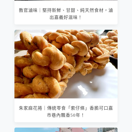
教官滷味｜堅持新鮮、甘甜、純天然食材，滷
出嘉義好滋味！
朱家麻花捲｜傳統零食「索仔條」香脆可口嘉
市巷內飄香50年！