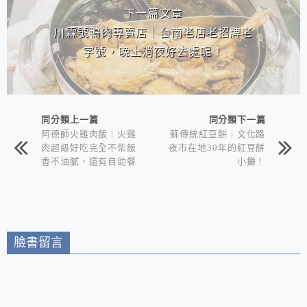
下一篇文章
川霖號鴨肉專賣店｜台南老店老招牌老
字號，晚上消夜好去處呢！
同分類上一篇
同分類下一篇
阿德師火雞肉飯｜火雞
蘇傳統紅豆餅｜文化路
肉超級好吃完全不柴飯
夜市在地30年的紅豆餅
香不油膩，還有自助餐
小攤！
式的現炒時蔬、現炸超
軟嫩豬排還有老闆自製
肉卷！
臉書留言