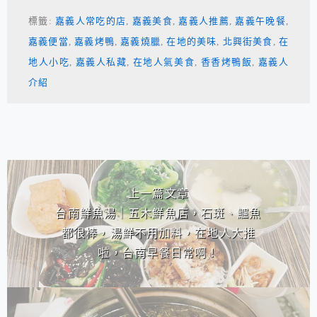
標籤:
嘉義人常吃的店
,
嘉義美食
,
嘉義人推薦
,
嘉義午晚餐
,
嘉義便當
,
嘉義烤鴨
,
嘉義燒臘
,
在地的美味
,
北興街美食
,
在
地人小吃
,
嘉義人私藏
,
在地人氣美食
,
香香烤鴨飯
,
嘉義人
介紹
相連文章
上一篇文章
台南鮮魚湯｜五木鮮魚店，石斑、鱸魚
都很棒，湯鮮不用加料，在地人大推
啦，台南早餐日常啊！