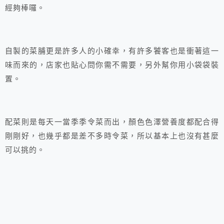
經夠棒囉。
自製的菜脯更是許多人的小確幸，有許多饕客也是衝著這一
味而來的，店家也貼心問你需不需要，另外幫你用小袋袋裝
置。
配菜則是每天一當季季令菜而出，顏色色澤營養度都配合得
剛剛好，也幾乎都是差不多時令菜，所以基本上也沒有甚麼
可以挑的。