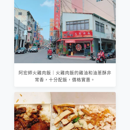
阿宏師火雞肉飯｜火雞肉飯的雞油和油蔥酥非
常香，十分配飯，價格實惠。