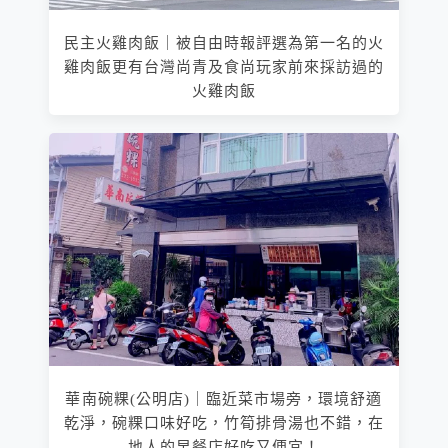
民主火雞肉飯｜被自由時報評選為第一名的火
雞肉飯更有台灣尚青及食尚玩家前來採訪過的
火雞肉飯
華南碗粿(公明店)｜臨近菜市場旁，環境舒適
乾淨，碗粿口味好吃，竹筍排骨湯也不錯，在
地人的早餐店好吃又便宜！