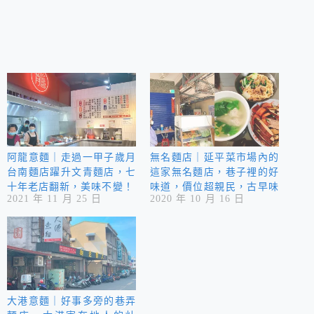
阿龍意麵｜走過一甲子歲月
無名麵店｜延平菜市場內的
台南麵店躍升文青麵店，七
這家無名麵店，巷子裡的好
十年老店翻新，美味不變！
味道，價位超親民，古早味
2021 年 11 月 25 日
2020 年 10 月 16 日
的好味道!!
大港意麵｜好事多旁的巷弄