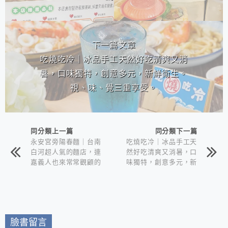
下一篇文章
吃燒吃冷｜冰品手工天然好吃清爽又消
暑，口味獨特，創意多元，新鮮衛生。
視、味、覺三重享受。
同分類上一篇
同分類下一篇
永安宮旁陽春麵｜台南
吃燒吃冷｜冰品手工天
白河超人氣的麵店，連
然好吃清爽又消暑，口
嘉義人也來常常觀顧的
味獨特，創意多元，新
傳統古早味麵店！
鮮衛生。視、味、覺三
重享受。
臉書留言