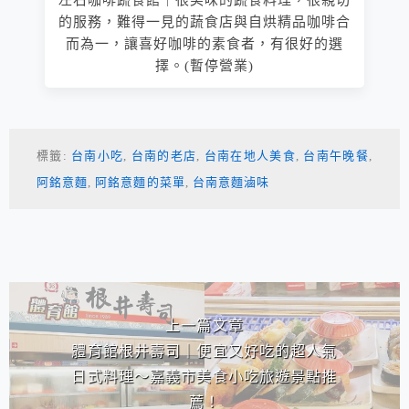
左右咖啡蔬食館｜很美味的蔬食料理，很親切
的服務，難得一見的蔬食店與自烘精品咖啡合
而為一，讓喜好咖啡的素食者，有很好的選
擇。(暫停營業)
標籤:
台南小吃
,
台南的老店
,
台南在地人美食
,
台南午晚餐
,
阿銘意麵
,
阿銘意麵的菜單
,
台南意麵滷味
相連文章
上一篇文章
體育館根井壽司｜便宜又好吃的超人氣
日式料理～嘉義市美食小吃旅遊景點推
薦！