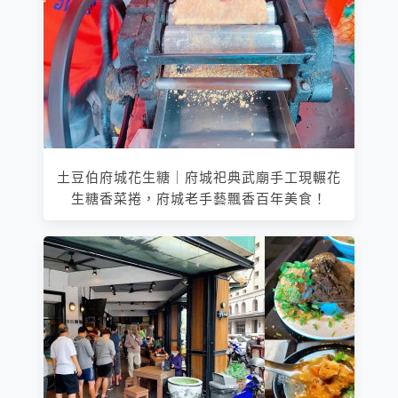
土豆伯府城花生糖｜府城祀典武廟手工現輾花
生糖香菜捲，府城老手藝飄香百年美食！