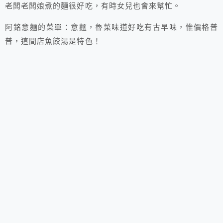
老闆老闆娘煮的麵很好吃，有時女兒也會來幫忙。
阿銘意麵的菜單：意麵，魯菜味道好吃有古早味，惟價格普
普，這間店魚餃湯是特色！