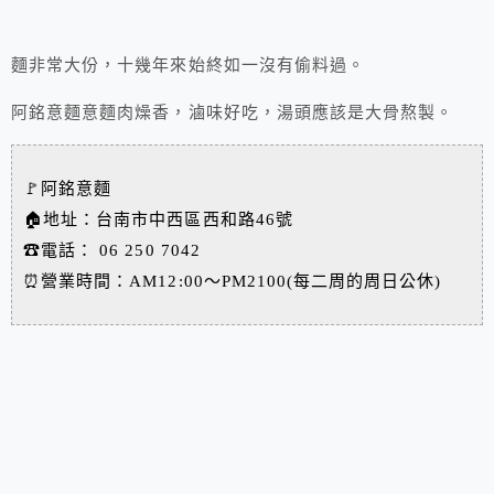
麵非常大份，十幾年來始終如一沒有偷料過。
阿銘意麵意麵肉燥香，滷味好吃，湯頭應該是大骨熬製。
🚩阿銘意麵
🏠地址：台南市中西區西和路46號
☎電話：
06 250 7042
⏰營業時間：AM12:00～PM2100(每二周的周日公休)