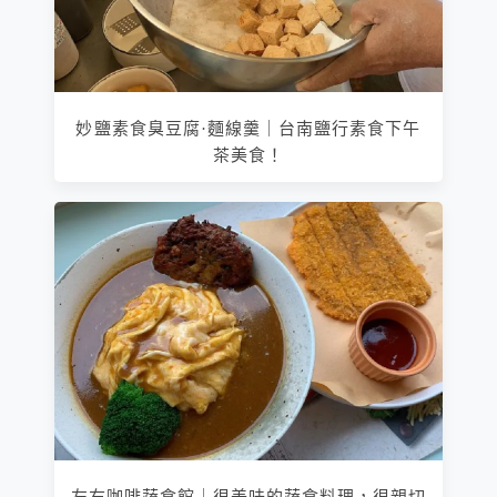
妙鹽素食臭豆腐·麵線羹｜台南鹽行素食下午
茶美食！