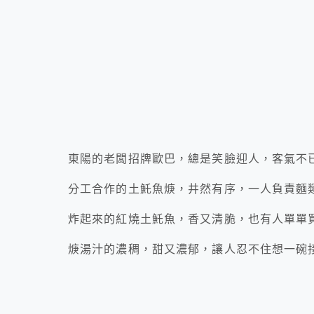
東陽的老闆招牌歐巴，總是笑臉迎人，客氣不
分工合作的土魠魚焿，井然有序，一人負責麵
炸起來的紅燒土魠魚，香又清脆，也有人單單
焿湯汁的濃稠，甜又濃郁，讓人忍不住想一碗