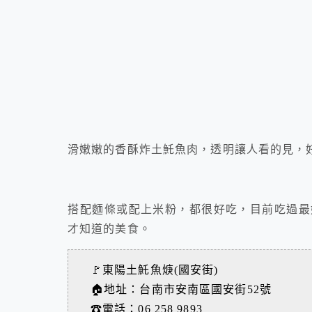
滑嫩嫩的香酥炸土魠魚肉，透明讓人看的見，
搭配麵條或配上米粉，都很好吃，目前吃過最
才知道的
美食。
🚩東陽土魠魚焿(國安街)
🏠地址：台南市安南區國安街52號
☎電話：06 258 9893