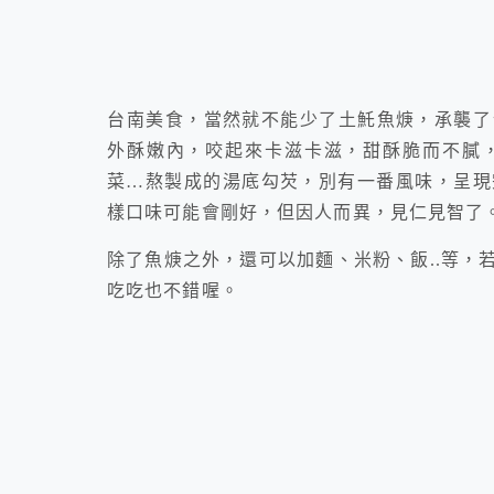
台南美食，當然就不能少了土魠魚焿，承襲了
外酥嫩內，咬起來卡滋卡滋，甜酥脆而不膩
菜…熬製成的湯底勾芡，別有一番風味，呈現
樣口味可能會剛好，但因人而異，見仁見智了
除了魚焿之外，還可以加麵、米粉、飯..等，
吃吃也不錯喔。