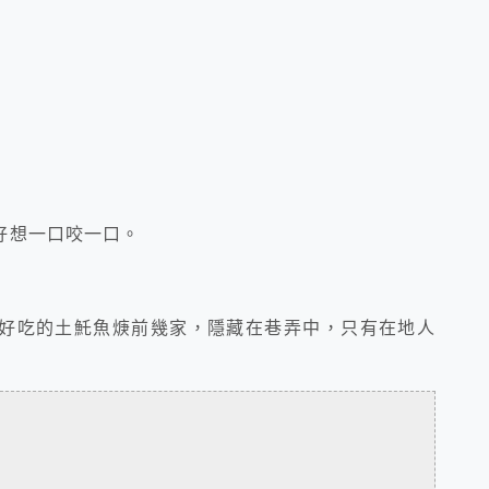
好想一口咬一口。
好吃的土魠魚焿前幾家，隱藏在
巷弄
中
，只有在地人