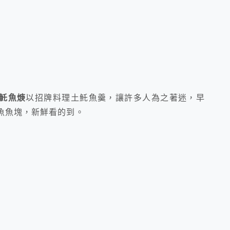
魠魚焿
以招牌料理土魠魚羹，讓許多人為之著迷，早
魚魚塊，新鮮看的到。