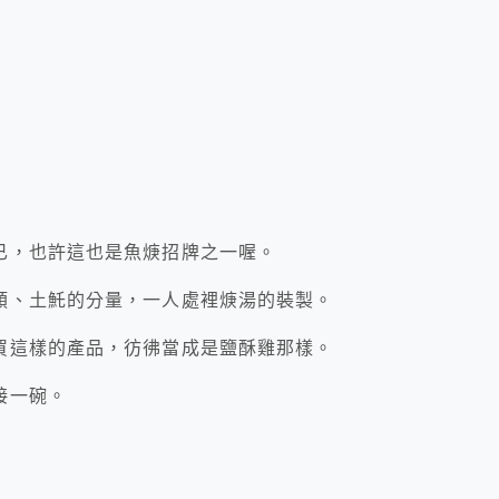
已，也許這也是魚焿招牌之一喔。
類、土魠的分量，一人處裡焿湯的裝製。
買這樣的產品，彷彿當成是鹽酥雞那樣。
接一碗。