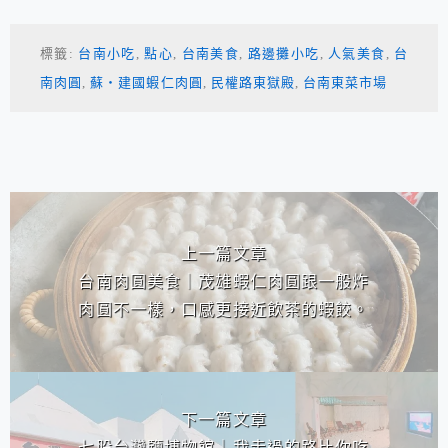
標籤:
台南小吃
,
點心
,
台南美食
,
路邊攤小吃
,
人氣美食
,
台
南肉圓
,
蘇‧建國蝦仁肉圓
,
民權路東獄殿
,
台南東菜市場
相連文章
上一篇文章
台南肉圓美食｜茂雄蝦仁肉圓跟一般炸
肉圓不一樣，口感更接近飲茶的蝦餃。
下一篇文章
七股台灣鹽博物館｜我走過的路比你吃