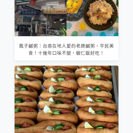
鳳子鹹粥｜台南在地人愛的老牌鹹粥，平民美
食！十幾年口味不變，蝦仁飯好吃！