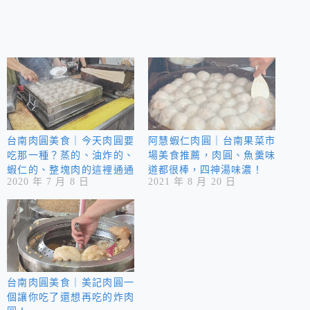
台南肉圓美食｜今天肉圓要
阿慧蝦仁肉圓｜台南果菜市
吃那一種？蒸的、油炸的、
場美食推薦，肉圓、魚羹味
蝦仁的、整塊肉的這裡通通
道都很棒，四神湯味濃！
2020 年 7 月 8 日
2021 年 8 月 20 日
都有介紹！
台南肉圓美食｜美記肉圓一
個讓你吃了還想再吃的炸肉