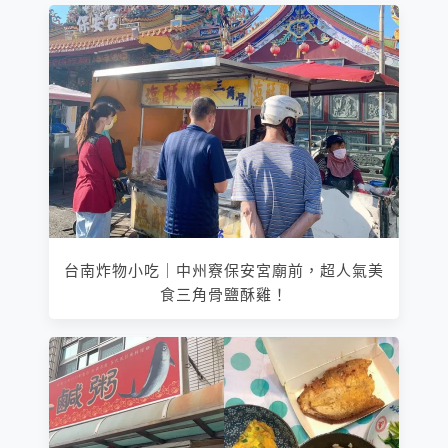
台南炸物小吃｜中州竂保安宮廟前，超人氣美
食三角骨鹽酥雞！