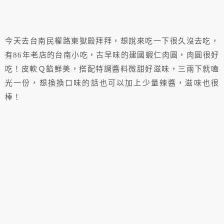
今天去台南民權路東獄殿拜拜，想說來吃一下很久沒去吃，
有86年老店的台南小吃，古早味的建國蝦仁肉圓，肉圓很好
吃！皮軟Ｑ餡鮮美，搭配特調醬料微甜好滋味，三兩下就嗑
光一份，想換換口味的話也可以加上少量辣醬，滋味也很
棒！