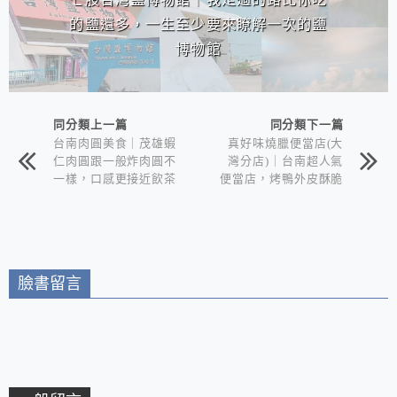
的鹽還多，一生至少要來瞭解一次的鹽
博物館
同分類上一篇
同分類下一篇
台南肉圓美食｜茂雄蝦
真好味燒臘便當店(大
仁肉圓跟一般炸肉圓不
灣分店)｜台南超人氣
一樣，口感更接近飲茶
便當店，烤鴨外皮酥脆
的蝦餃。
咬下去卡滋卡滋的，整
個油香氣四溢在嘴裡好
好吃！(暫停營業)
臉書留言