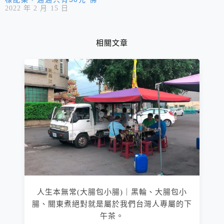
2022 年 2 月 15 日
心的便當店！
相關文章
人生本無常(大腸包小腸)｜黑輪、大腸包小
腸、關東煮絕對就是屬於我們台灣人專屬的下
午茶。