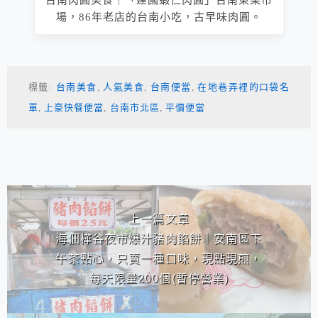
台南肉圓美食｜「建國蝦仁肉圓」台南東菜市
場，86年老店的台南小吃，古早味肉圓。
標籤:
台南美食
,
人氣美食
,
台南便當
,
在地巷弄裡的口袋名
單
,
上豪快餐便當
,
台南市北區
,
平價便當
相連文章
上一篇文章
海佃樺谷夜市爆汁豬肉餡餅｜安南區下
午茶點心，只賣一種口味，現點現煎，
每天限量200個(暫停營業)