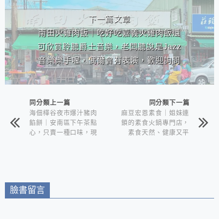
下一篇文章
南田火雞肉飯｜吃好吃嘉義火雞肉飯還
可欣賞聆聽爵士音樂，老闆聽說是Jazz
音樂樂手喔，偶爾會有表演，歡迎詢問
哦！
同分類上一篇
同分類下一篇
海佃樺谷夜市爆汁豬肉
麻豆宏恩素食｜姐妹連
餡餅｜安南區下午茶點
鎖的素食火鍋專門店，
心，只賣一種口味，現
素食天然、健康又平
點現煎，每天限量200
價，讓更多人有幾會参
個(暫停營業)
以救地球，減少環境汙
染，好處多多⋯
臉書留言