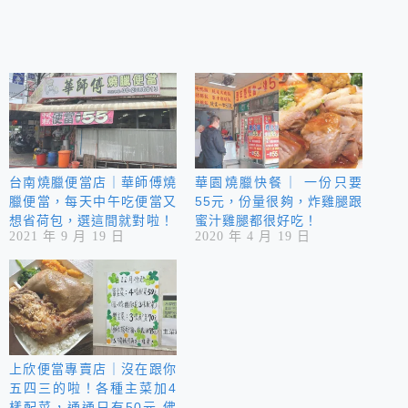
台南燒臘便當店｜華師傅燒
華園燒臘快餐｜ 一份只要
臘便當，每天中午吃便當又
55元，份量很夠，炸雞腿跟
想省荷包，選這間就對啦！
蜜汁雞腿都很好吃！
2021 年 9 月 19 日
2020 年 4 月 19 日
上欣便當專賣店｜沒在跟你
五四三的啦！各種主菜加4
樣配菜，通通只有50元 佛