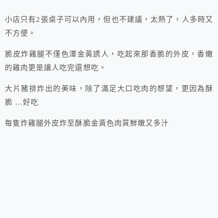
小店只有2張桌子可以內用，但也不建議，太熱了，人多時又
不方便。
脆皮炸雞腿不僅色澤金黃誘人，吃起來那香脆的外皮，香嫩
的雞肉更是讓人吃完還想吃。
大片豬排炸出的美味，除了滿足大口吃肉的想望，更因為酥
脆 …好吃
每隻炸雞腿外皮炸至酥脆金黃色肉質鮮嫩又多汁