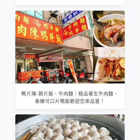
鴨片陳-鴉片飯、牛肉麵｜極品養生牛肉麵、
香嫩可口片鴨飯歡迎您來品嘗！