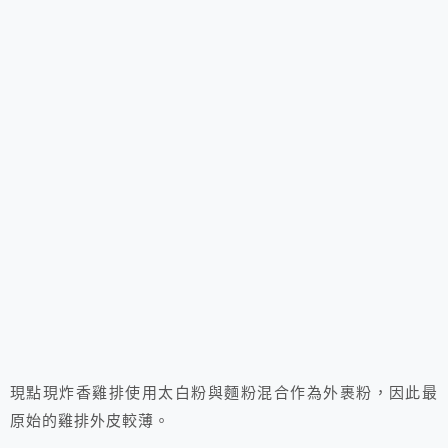
現點現炸香雞排使用太白粉與麵粉混合作為外裹粉，因此最
原始的雞排外皮較薄。