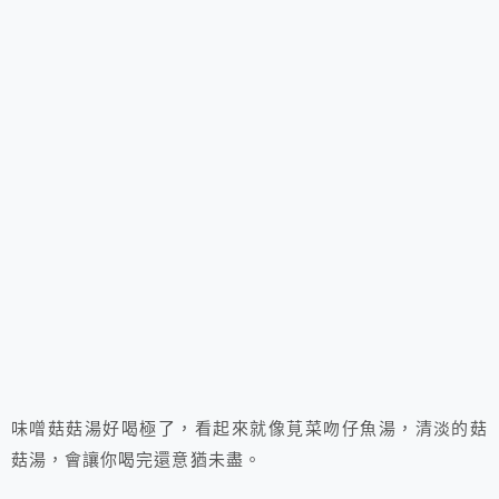
味噌菇菇湯好喝極了，看起來就像莧菜吻仔魚湯，清淡的菇
菇湯，會讓你喝完還意猶未盡。