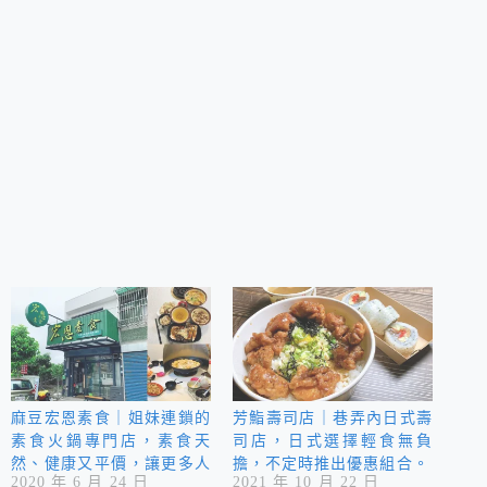
麻豆宏恩素食｜姐妹連鎖的
芳鮨壽司店｜巷弄內日式壽
素食火鍋專門店，素食天
司店，日式選擇輕食無負
然、健康又平價，讓更多人
擔，不定時推出優惠組合。
2020 年 6 月 24 日
2021 年 10 月 22 日
有幾會参以救地球，減少環