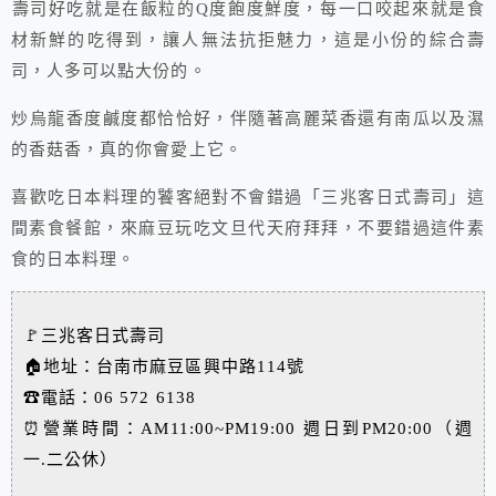
壽司好吃就是在飯粒的Q度飽度鮮度，每一口咬起來就是食
材新鮮的吃得到，讓人無法抗拒魅力，這是小份的綜合壽
司，人多可以點大份的。
炒烏龍香度鹹度都恰恰好，伴隨著高麗菜香還有南瓜以及濕
的香菇香，真的你會愛上它。
喜歡吃日本料理的饕客絕對不會錯過「三兆客日式壽司」這
間素食餐館，來麻豆玩吃文旦代天府拜拜，不要錯過這件素
食的日本料理。
🚩三兆客日式壽司
🏠地址：台南市麻豆區興中路114號
☎電話：06 572 6138
⏰營業時間：AM11:00~PM19:00 週日到PM20:00（週
一.二公休）