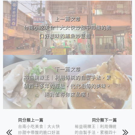
相連文章
上一篇文章
台南小吃美食｜大火快炒甜中帶酸的脆
口好滋味的鱔魚炒意麵！
下一篇文章
裕益碗粿王｜利用傳統的自製手法，累
積四十多年的經驗，代代相傳的美味，
絕對值得你來品嚐！
同分類上一篇
同分類下一篇
台南小吃美食｜大火快
裕益碗粿王｜利用傳統
炒甜中帶酸的脆口好滋
的自製手法，累積四十