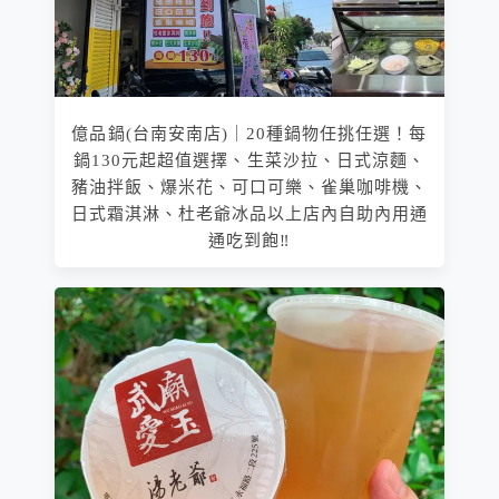
億品鍋(台南安南店)｜20種鍋物任挑任選！每
鍋130元起超值選擇、生菜沙拉、日式涼麵、
豬油拌飯、爆米花、可口可樂、雀巢咖啡機、
日式霜淇淋、杜老爺冰品以上店內自助內用通
通吃到飽‼️