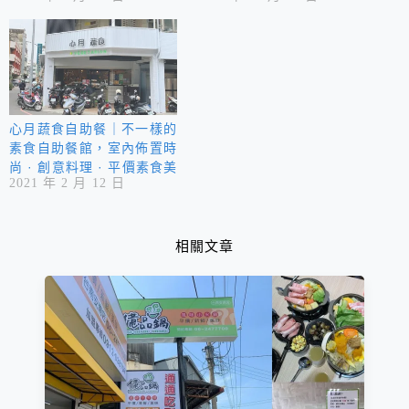
境汙染，好處多多⋯
心月蔬食自助餐｜不一樣的
素食自助餐館，室內佈置時
尚 · 創意料理 · 平價素食美
2021 年 2 月 12 日
食！
相關文章