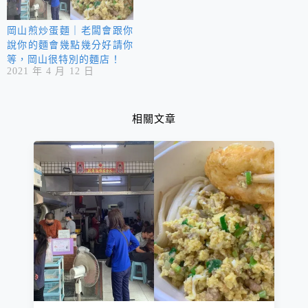
岡山煎炒蛋麵｜老闆會跟你
說你的麵會幾點幾分好請你
等，岡山很特別的麵店！
2021 年 4 月 12 日
相關文章