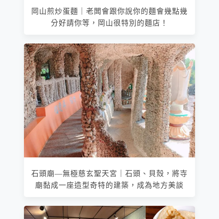
岡山煎炒蛋麵｜老闆會跟你說你的麵會幾點幾
分好請你等，岡山很特別的麵店！
石頭廟—無極慈玄聖天宮｜石頭、貝殼，將寺
廟黏成一座造型奇特的建築，成為地方美談