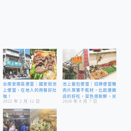
台南安南區便當｜國安街池
池上飯包便當｜招牌便當豬
上便當，在地人的用餐好灶
肉片厚實不乾材，比起連鎖
咖！
店的好吃，菜色很新鮮，米
2022 年 2 月 12 日
2020 年 8 月 7 日
飯也很Q彈，65元經濟實惠
又豐盛的便當，真是讓人驚
艷！