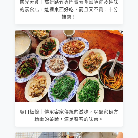
慈光素食｜高雄路竹專門賣素食鹽酥雞及魯味
的素食店，這裡東西好吃，而且又不貴，十分
推薦！
廟口粄條｜傳承客家傳統的滋味，以獨家秘方
精緻的菜餚，滿足饕客的味蕾。