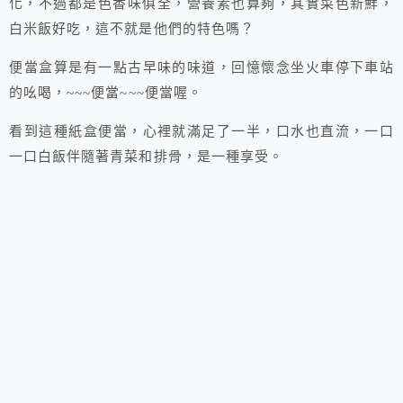
化，不過都是色香味俱全，營養素也算夠，其實菜色新鮮，
白米飯好吃，這不就是他們的特色嗎？
便當盒算是有一點古早味的味道，回憶懷念坐火車停下車站
的吆喝，~~~便當~~~便當喔。
看到這種紙盒便當，心裡就滿足了一半，口水也直流，一口
一口白飯伴隨著青菜和排骨，是一種享受。