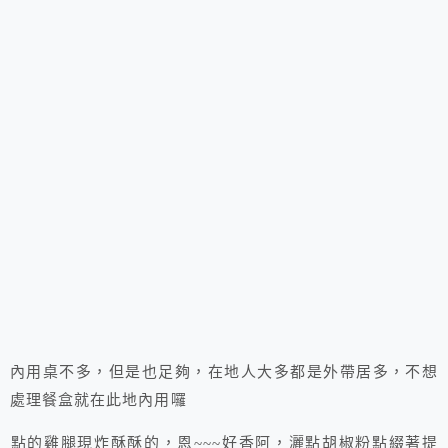
內用桌不多，但是也足夠，在地人大多都是外帶居多，不想
處理餐盒就在此地內用囉
點的雞腿現炸酥酥的，恩~~~好香阿，灑點胡椒粉點綴著提