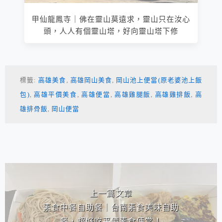
甲仙龍鳳寺｜佛在靈山莫遠求，靈山只在汝心
頭，人人有個靈山塔，好向靈山塔下修
標籤:
高雄美食
,
高雄岡山美食
,
岡山池上便當(原老婆池上飯
包)
,
高雄平價美食
,
高雄便當
,
高雄雞腿飯
,
高雄雞排飯
,
高
雄排骨飯
,
岡山便當
相連文章
上一篇文章
素食中餐自助餐｜台南素食美味自助
餐，超好吃平價素食便當！