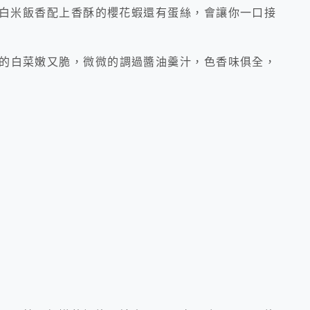
白米飯香配上香酥的櫻花蝦還有蛋絲，會讓你一口接
的白菜嫩又脆，微微的調過醬油羹汁，色香味俱全，