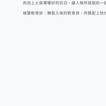
肉加上火侯嘟嘟好的炊功，讓人無所挑剔的一
椒鹽軟骨排：醃製入味的軟骨排，炸酥配上快