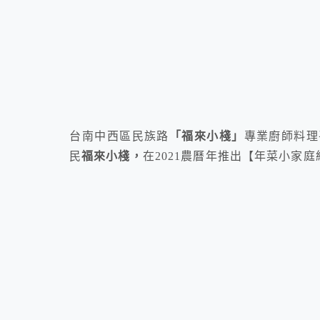
台南中西區民族路
「福來小棧」
專業廚師料理
民
福來小棧，
在2021農曆年推出【年菜小家