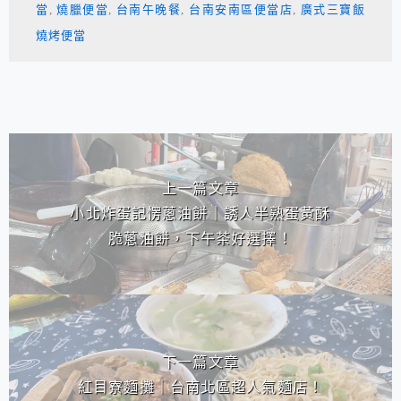
當
,
燒臘便當
,
台南午晚餐
,
台南安南區便當店
,
廣式三寶飯
燒烤便當
相連文章
上一篇文章
小北炸蛋記愣蔥油餅｜誘人半熟蛋黃酥
脆蔥油餅，下午茶好選擇！
下一篇文章
紅目寮麵攤｜台南北區超人氣麵店！