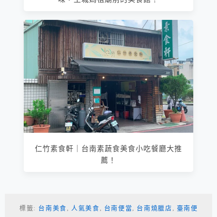
仁竹素食軒｜台南素蔬食美食小吃餐廳大推
薦！
標籤:
台南美食
,
人氣美食
,
台南便當
,
台南燒臘店
,
臺南便