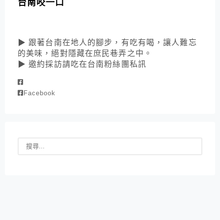
台南咬一口
▶ 跟著台南在地人的腳步，有吃有喝，讓人難忘
的美味，絕對隱藏在庶民巷弄之中。
▶ 邀約採訪請吃在台南粉絲團私訊
Facebook