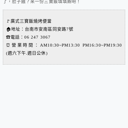
了，肚子餓？來一份三寶飯填填飽吧！
🚩廣式三寶飯燒烤便當
🏠地址：台南市安南區同安路7號
☎電話：06 247 3067
⏰營業時間：AM10:30~PM13:30 PM16:30~PM19:30
(週六下午.週日公休)