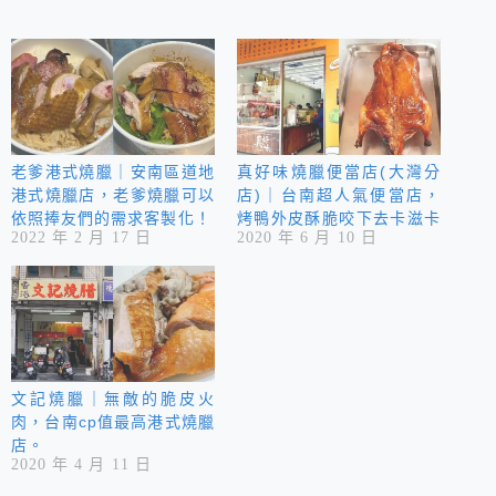
老爹港式燒臘｜安南區道地
真好味燒臘便當店(大灣分
港式燒臘店，老爹燒臘可以
店)｜台南超人氣便當店，
依照捧友們的需求客製化！
烤鴨外皮酥脆咬下去卡滋卡
2022 年 2 月 17 日
2020 年 6 月 10 日
滋的，整個油香氣四溢在嘴
裡好好吃！(暫停營業)
文記燒臘｜無敵的脆皮火
肉，台南cp值最高港式燒臘
店。
2020 年 4 月 11 日