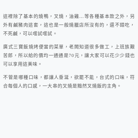
這裡除了基本的燒鴨，叉燒，油雞…等各種基本款之外，另
外有鹹豬肉這套，這也是一般燒臘店所沒有的，還不錯吃，
不死鹹，可以嚐試嚐試。
廣式三寶飯燒烤便當的菜單，老闆知道很多做工，上班族艱
苦郎，所以給的價均一通通是70元，讓大家可以花少少錢也
可以享用這美味。
不管是哪種口味，都讓人垂涎，欲罷不能，台式的口味，符
合每個人的口感，一大串的叉燒是黯然叉燒飯的主角。