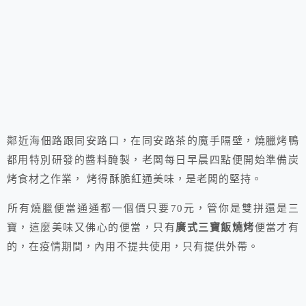
鄰近海佃路跟同安路口，在同安路茶的魔手隔壁，燒臘烤鴨
都用特別研發的醬料醃製，老闆每日早晨四點便開始準備炭
烤食材之作業， 烤得酥脆紅通美味，是老闆的堅持。
所有燒臘便當通通都一個價只要70元，管你是雙拼還是三
寶，這麼美味又佛心的便當，只有
廣式三寶飯燒烤
便當才有
的，在疫情期間，內用不提共使用，只有提供外帶。