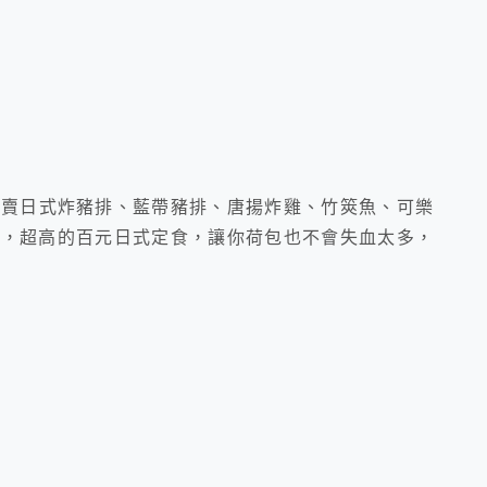
有賣日式炸豬排、藍帶豬排、唐揚炸雞、竹筴魚、可樂
擇，超高的百元日式定食，讓你荷包也不會失血太多，