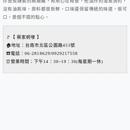
炸皮很酥脆的椒麻雞，有用心在經營，他油炸的油是清的，
沒有油耗味，原料都很新鮮，口味還保留傳統的味道，很可
口，是個不錯的點心。
🚩【 蔡家蚵嗲 】
🏠地址：台南市北區公園路453號
☎電話：06-2818629/0929217558
⏰
營業時間：下午14：30~19：30(每星期一休)