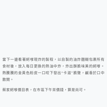
當下一邊看著蚵嗲現炸的製程，以自製的油炸麵糊包裹所有
食材後，放入每日更換的熱油中炸，炸出酥脆味美的蚵嗲。
熱騰騰的金黃色粉皮一口咬下發出“卡滋”脆聲，鹹香於口中
散開。
蔡家蚵嗲價目表，在市區下午茶價錢，算是尚可。