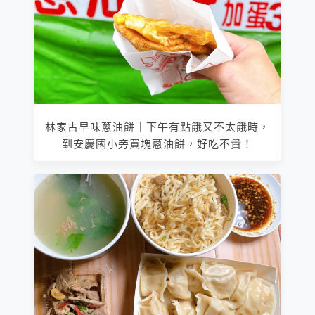
林家古早味蔥油餅｜下午有點餓又不太餓時，
到安慶國小旁買塊蔥油餅，好吃不貴！