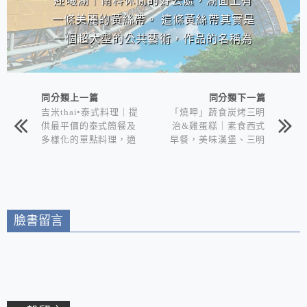
迎曦湖｜南科休閒的好去處，湖面上有
一條美麗的黃絲帶。 這條黃絲帶其實是
一個超大型的公共藝術，作品的名稱為
「舞彩迎賓」。
同分類上一篇
同分類下一篇
吉米thai•泰式料理｜提
「燒呷」蔬食炭烤三明
供最平價的泰式簡餐及
治&雞蛋糕｜素食西式
多樣化的單點料理，適
早餐，美味漢堡、三明
合朋友聚餐也適合家庭
治吐司(暫停營業)
合菜，以平價的價位、
細心的服務，希望大家
都能在吉米THAI泰式
料理用餐愉快！
臉書留言