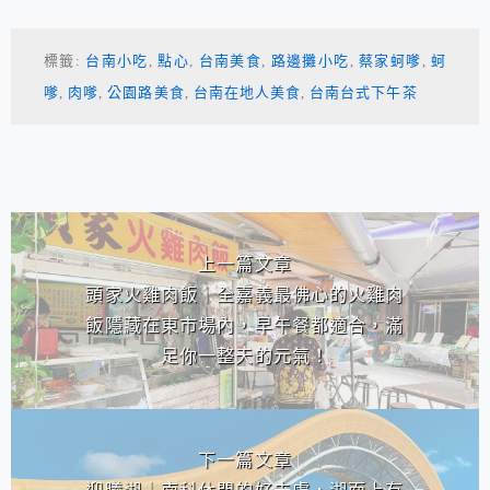
標籤:
台南小吃
,
點心
,
台南美食
,
路邊攤小吃
,
蔡家蚵嗲
,
蚵
嗲
,
肉嗲
,
公園路美食
,
台南在地人美食
,
台南台式下午茶
相連文章
上一篇文章
頭家火雞肉飯｜全嘉義最佛心的火雞肉
飯隱藏在東市場內，早午餐都適合，滿
足你一整天的元氣！
下一篇文章