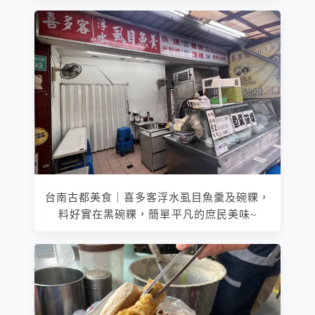
台南古都美食｜喜多客浮水虱目魚羹及碗粿，
料好實在黑碗粿，簡單平凡的庶民美味~