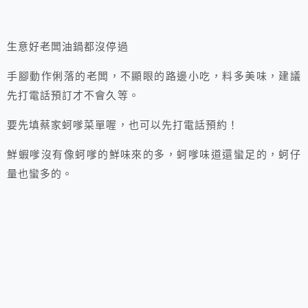
生意好老闆油鍋都沒停過
手腳動作俐落的老闆，不顯眼的路邊小吃，料多美味，建議
先打電話預訂才不會久等。
要先填蔡家蚵嗲菜單喔，也可以先打電話預約！
鮮蝦嗲沒有像蚵嗲的鮮味來的多，蚵嗲味道還蠻足的，蚵仔
量也蠻多的。