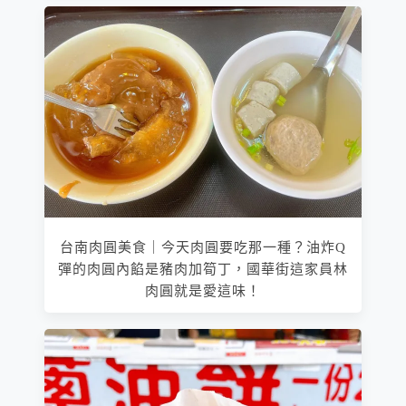
台南肉圓美食｜今天肉圓要吃那一種？油炸Q
彈的肉圓內餡是豬肉加筍丁，國華街這家員林
肉圓就是愛這味！