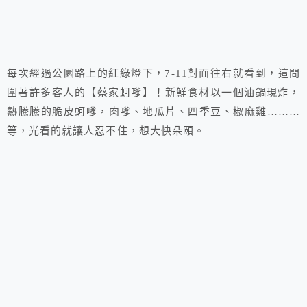
每次經過公園路上的紅綠燈下，7-11對面往右就看到，這間
圍著許多客人的【
蔡家蚵嗲】
！新鮮食材以一個油鍋現炸，
熱騰騰的脆皮蚵嗲，肉嗲、地瓜片、四季豆、椒麻雞………
等，光看的就讓人忍不住，想大快朵頤。