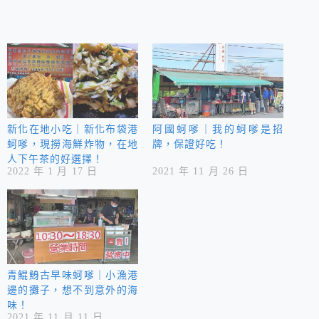
新化在地小吃｜新化布袋港
阿國蚵嗲｜我的蚵嗲是招
蚵嗲，現撈海鮮炸物，在地
牌，保證好吃！
人下午茶的好選擇！
2022 年 1 月 17 日
2021 年 11 月 26 日
青鯤鯓古早味蚵嗲｜小漁港
邊的攤子，想不到意外的海
味！
2021 年 11 月 11 日