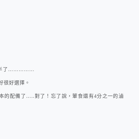
半了……………
剛好很好選擇。
的配備了…..對了！忘了說，葷食還有4分之一的滷