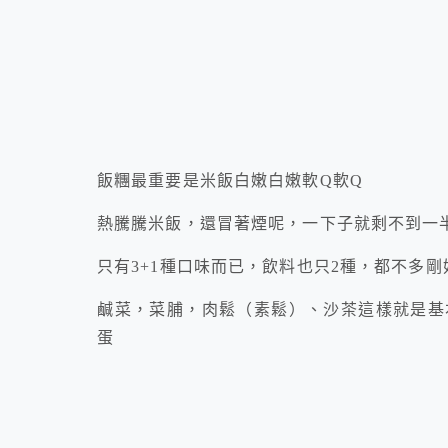
飯糰最重要是米飯白嫩白嫩軟Q軟Q
熱騰騰米飯，還冒著煙呢，一下子就剩不到一
只有3+1種口味而已，飲料也只2種，都不多
鹹菜，菜脯，肉鬆（素鬆）、沙茶這樣就是基本
蛋