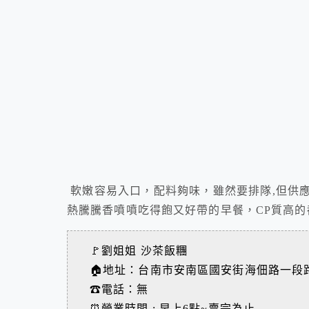
軟嫩容易入口，配料夠味，雖然要排隊,但供
熱騰騰香噴噴吃得飽又好帶的早餐，CP質高
🚩劉姐姐 沙茶飯糰
🏠地址：台南市安南區國安街海佃路一段
☎電話：無
⏰營業時間 : 早上6點~賣完為止