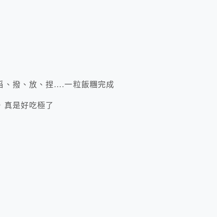
舀、撥、放、捏….一粒飯糰完成
，真是好吃極了