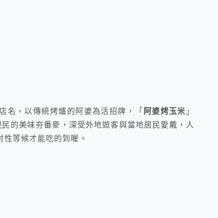
店名，以傳統烤爐的阿婆為活招牌，「
阿婆烤玉米
」
親民的美味夯番麥，深受外地遊客與當地居民愛戴，人
耐性等候才能吃的到喔。