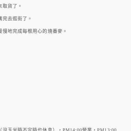
來取貨了。
購完去逛街了。
慢慢地完成每根用心的燒番麥。
米時不定時也休息），PM14:00營業，PM13:00