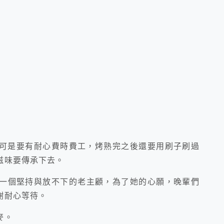
可是要有耐心費時費工，烤熟完之後還要用刷子刷過
滋味要傳承下去。
一個堅持與放不下的老主顧，為了她的心願，晚輩們
謝耐心等待。
麥。