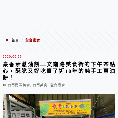
首頁
全台素食
/
全台素食
2020.06.27
豪香素蔥油餅—文南路美食街的下午茶點
心，酥脆又好吃賣了近10年的純手工蔥油
餅！
,
,
台南南區美食
台南美食
全台素食