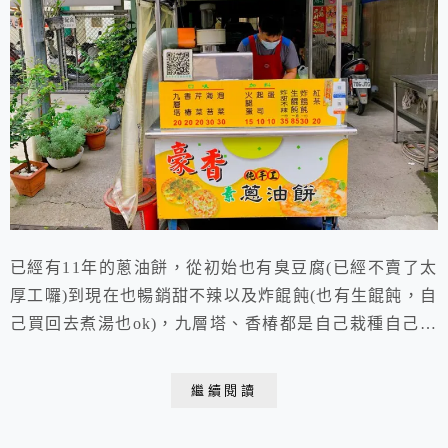
已經有11年的蔥油餅，從初始也有臭豆腐(已經不賣了太
厚工囉)到現在也暢銷甜不辣以及炸餛飩(也有生餛飩，自
己買回去煮湯也ok)，九層塔、香椿都是自己栽種自己製
作，讓顧客吃的愉快、吃的安心店家，這款台灣街頭小
吃，是屬於台式的油炸蔥油餅，彈牙又軟嫩軟嫩的，口勁
繼續閱讀
相當棒，很好吃！