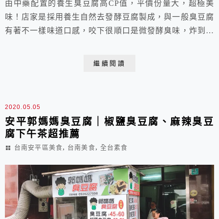
由中藥配置的養生臭豆腐高CP值，平價份量大，超極美
味！店家是採用養生自然去發酵豆腐製成，與一般臭豆腐
有著不一樣味道口感，咬下很順口是微發酵臭味，炸到外
皮很酥，吃在嘴裡不乾澀而且不臭，況且保留豆腐的軟嫩
略帶輕微水分再搭上泡菜，整個勾勒出臭豆腐與眾不同的
繼續閱讀
清香脆酥，實在太美味了。
2020.05.05
安平郭媽媽臭豆腐｜椒鹽臭豆腐、麻辣臭豆
腐下午茶超推薦
,
,
台南安平區美食
台南美食
全台素食