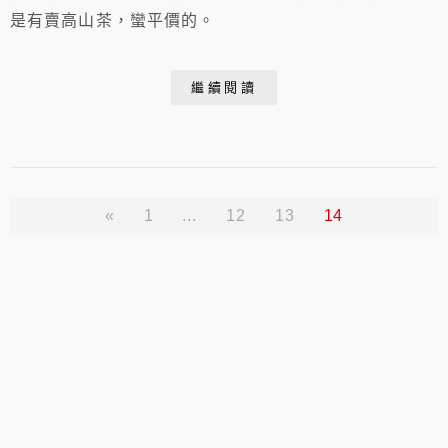
是有賣高山茶，蠻平價的。
繼續閱讀
«
1
...
12
13
14