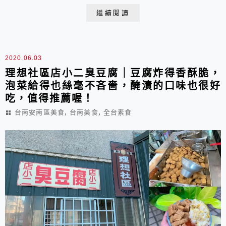
上，同時也是通往寶來，桃源和旗山，玉井的唯一主要道
繼續閱讀
路，交流非常便捷！
2020.06.03
理想社區店小二臭豆腐｜豆腐炸得香酥脆，
泡菜給得也絲毫不吝嗇，醃漬的口味也很好
吃，值得推薦喔！
,
,
台南安南區美食
台南美食
全台素食