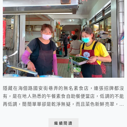
隱藏在海佃路國安街巷弄的無名素食店，連張招牌都沒
有，是在地人熟悉的午餐素食自助餐便當店，低調的不能
再低調，簡簡單單卻是乾淨無疑，而且菜色新鮮亮翠，立
馬更換，要拍照老闆娘還問為什麼要拍他們的店，哈哈！
跟老闆娘說你的菜色好吃幫你宣傳，老闆聽完笑說那要寫
繼續閱讀