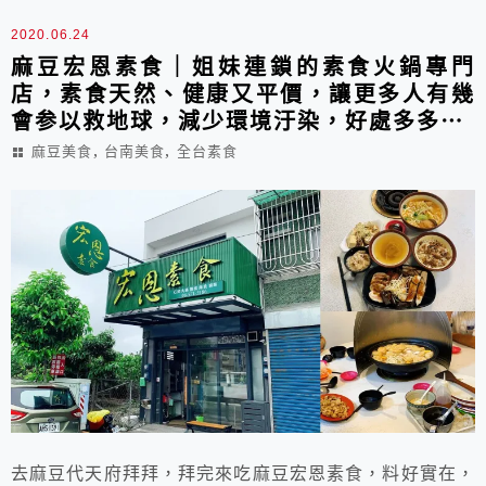
2020.06.24
麻豆宏恩素食｜姐妹連鎖的素食火鍋專門
店，素食天然、健康又平價，讓更多人有幾
會参以救地球，減少環境汙染，好處多多⋯
,
,
麻豆美食
台南美食
全台素食
去麻豆代天府拜拜，拜完來吃麻豆宏恩素食，料好實在，