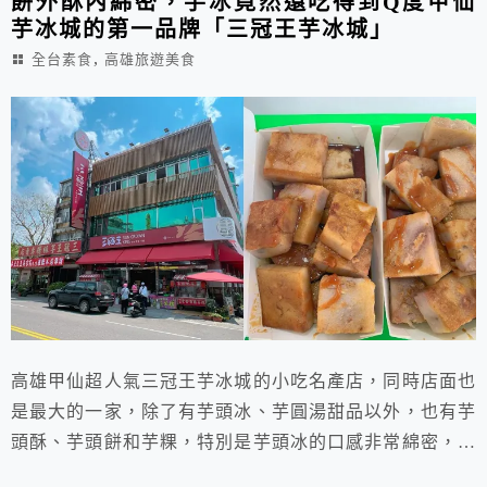
餅外酥內綿密，芋冰竟然還吃得到Q度甲仙
芋冰城的第一品牌「三冠王芋冰城」
,
全台素食
高雄旅遊美食
高雄甲仙超人氣三冠王芋冰城的小吃名產店，同時店面也
是最大的一家，除了有芋頭冰、芋圓湯甜品以外，也有芋
頭酥、芋頭餅和芋粿，特別是芋頭冰的口感非常綿密，入
口即化！也不會太甜超好吃！順便一提本店位於南橫公路