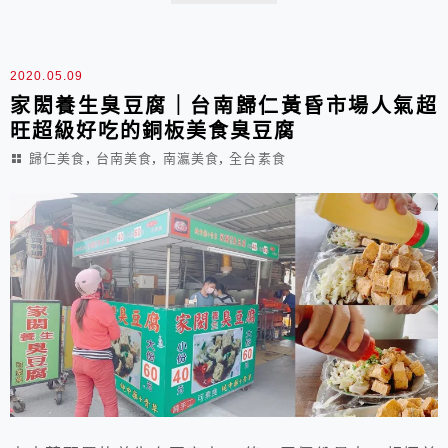
好一點喔！
2020.05.09
家閎養生臭豆腐｜台南歸仁黃昏市場人氣超
旺超級好吃的銅板美食臭豆腐
,
,
,
歸仁美食
台南美食
南瀛美食
全台素食