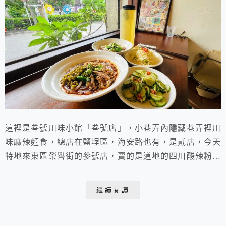
這裡是叁號川味小館「叁號店」，小巷弄內隱藏巷弄裡川
味麻辣麵食，總店在鹽埕區，海安路也有，是貳店，今天
特地來東區榮譽街的參號店，賣的是道地的四川酸辣粉，
老舊的房子 經過打理整理一番，果然呈現不同的味道，
吸引不少的年輕愛好者，四川的辣酸度，絕對讓你酸辣夠
繼續閱讀
足，夠嗨，喜歡酸辣的愛好者，不妨可來試試。