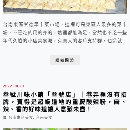
台南東區崇德早市菜市場，這裡可是東區人最多的菜市
場，不管吃的用的穿的，這裡都能滿足，當然也不乏一些
年代久遠的小店美食囉，有廣大的客戶支持群，也造就不
少美食店家的永續經營，新鮮美味絕對是第一要件。屬於
崇德市場外圍的「崇德劉家煎餃」，則是叱吒了不少歲
繼續閱讀
月，除了招牌高麗菜豬肉煎餃之外，涼麵也是不錯吃喔。
2022.08.20
叁號川味小館「叁號店」｜巷弄裡沒有招
牌，賣得是超級道地的重慶酸辣粉，麻、
辣、香的好味道讓人意猶未盡！
,
台南東區美食
台南美食