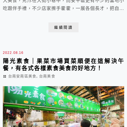
大美食，充斥在大街小巷中，而安平區更有不少的當地小
吃跟伴手禮，不少店家擦手霍霍，一展各個長才，把自家
的拿手好禮盡展無疑，布丁在這條路上就有2.3家名氣旺
旺全台的，而在小葉布丁隔壁的「府都古味軒」就是府城
繼續閱讀
新開幕的傳統美食的伴手禮~~純米製作的米製品美食，
不妨來參觀品嚐，這裡還有冷氣咖啡簡餐可以享用呢，
CP值還不錯喔！
2022.08.16
陽光素食｜果菜市場買菜順便在這解決午
餐，有各式各樣素食美食的好地方！
,
台南安南區美食
台南美食