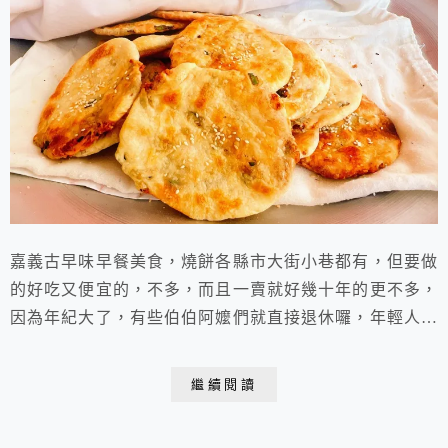
嘉義古早味早餐美食，燒餅各縣市大街小巷都有，但要做
的好吃又便宜的，不多，而且一賣就好幾十年的更不多，
因為年紀大了，有些伯伯阿嬤們就直接退休囉，年輕人也
未必接手，嘉義這間無名老燒餅店，可是50.60年代的好
滋味，想要吃，也是得早起，賣完了就沒囉！
繼續閱讀