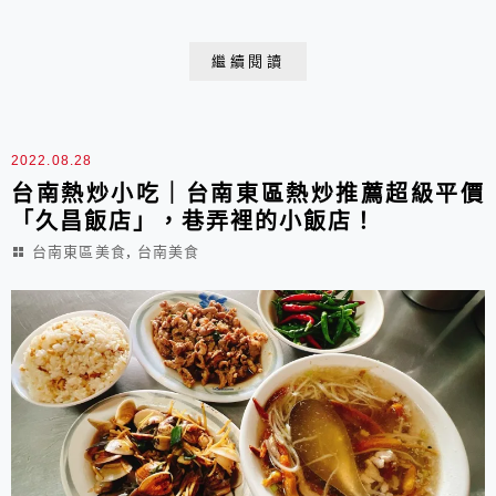
加！ 西拉雅部落文化體驗 西拉雅部落文化體驗—有兩種
報名方式： 遊程一：百年先民的生活 遊程二：西拉雅與
繼續閱讀
風華大圳 遊程一、百年先民的生活：遊客報到→前往台
南新化老街→口埤部落與先民古道→前往公館部落→享用
部落風味餐→前往左鎮老街→體驗葛鬱金、雪花糬D...
2022.08.28
台南熱炒小吃｜台南東區熱炒推薦超級平價
「久昌飯店」，巷弄裡的小飯店！
,
台南東區美食
台南美食