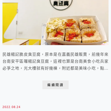
民雄楊記脆皮臭豆腐，原本是在嘉義民雄販賣，前幾年來
台南安平區囉楊記臭豆腐，這裡也算是台南美食小吃兵家
必爭之地，光大樓就有好幾棟，附近都是美味小吃，點心
甜點，便當，早餐店，還有便利商店林立，好不熱鬧喔，
招牌上有個民雄字眼，原以為是老闆名字，原來是之前在
繼續閱讀
嘉義民雄販賣，也頗有名氣囉。
2022.08.24