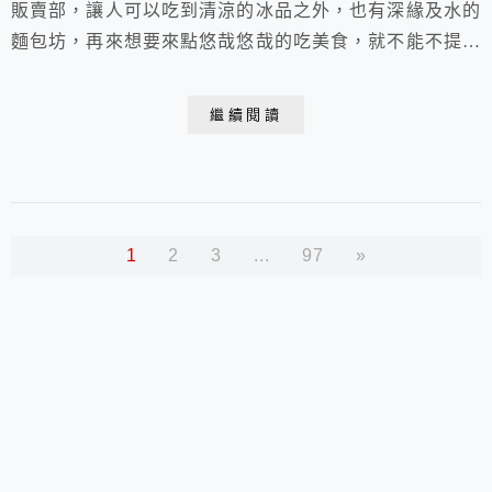
販賣部，讓人可以吃到清涼的冰品之外，也有深緣及水的
麵包坊，再來想要來點悠哉悠哉的吃美食，就不能不提到
這個廳舍餐廳囉，除了讓你有美味美食可嚐之外，也能讓
你飯前飯後有舒展，調節身心的活動空間喔，整體老宅文
繼續閱讀
青風，外頭、裏面都好拍，磚牆上的圖案可不是繪畫的
喔，是真的雕刻處理的。切記，一定要事先訂位啊！
1
2
3
...
97
»