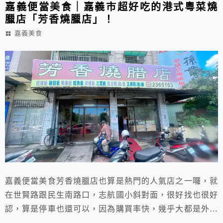
嘉義便當美食｜嘉義市超好吃的港式粵菜燒
臘店「芳香燒臘店」！
嘉義美食
嘉義便當美食芳香燒臘店也算是熱門的人氣店之一囉，就
在世賢路跟民生南路口，志航國小斜對面，很好找也很好
認，算是停車也還可以，因為購買率快，幾乎大都是外帶
的多，在地人還是習慣買回家大快朵頤，這樣的滋味最棒