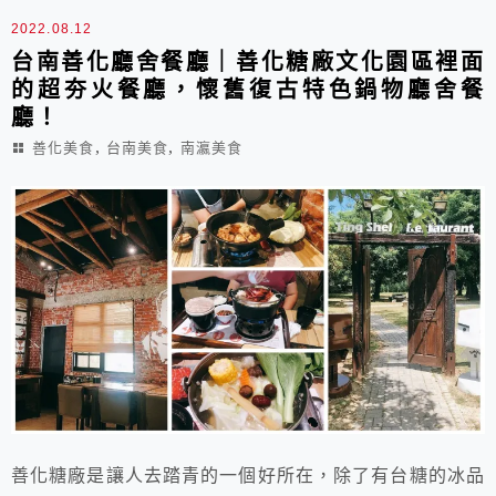
2022.08.12
台南善化廳舍餐廳｜善化糖廠文化園區裡面
的超夯火餐廳，懷舊復古特色鍋物廳舍餐
廳！
,
,
善化美食
台南美食
南瀛美食
善化糖廠是讓人去踏青的一個好所在，除了有台糖的冰品