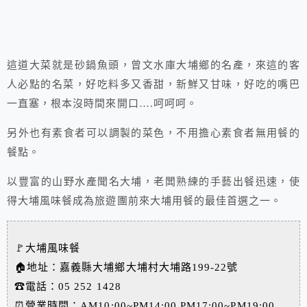
這道大菜就是砂鍋魚頭，曾文水庫大埔鄉的名產，來這的客
人必點的名菜，好吃料多又香甜，新鮮又甘味，好吃的嘴巴
一直塞，根本沒時間來開口….呵呵呵。
另外也有素食者可以調製的菜色，不用擔心素食者無用餐的
餐點。
以豐富的山野水產聞名大埔，老闆熟練的手藝出餐迅速，使
得大埔風味餐成為旅遊團前來大埔用餐的最佳首選之一。
🚩大埔風味餐
🏠地址：嘉義縣大埔鄉大埔村大埔路199-22號
☎電話：05 252 1428
⏰營業時間：AM10:00~PM14:00 PM17:00~PM19:00