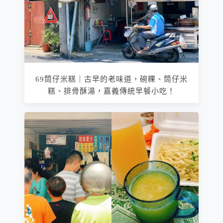
69筒仔米糕｜古早的老味道，碗粿、筒仔米
糕、排骨酥湯，嘉義傳統早餐小吃！