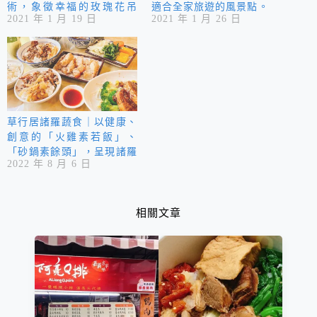
術，象徵幸福的玫瑰花吊
適合全家旅遊的風景點。
2021 年 1 月 19 日
2021 年 1 月 26 日
鐘，讓情侶敲響幸福！
草行居諸羅蔬食｜以健康、
創意的「火雞素若飯」、
「砂鍋素餘頭」，呈現諸羅
2022 年 8 月 6 日
地方特色蔬食料理，提供給
愛好蔬食的你們，有更多安
心、美味的選擇。
相關文章