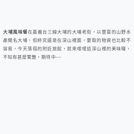
大埔風味餐
在嘉義台三線大埔的大埔老街，以豐富的山野水
產聞名大埔，但終究還是在深山裡面，要取的物資也比較不
容易，今天落禢的附近旅館，就來嚐嚐這深山裡的美味囉，
不知有甚麼驚艷，期待中~~