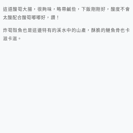
這道酸筍大腸，很夠味，略帶鹹些，下飯剛剛好，酸度不會
太酸配合酸筍嘟嘟好，讚！
炸筍殼魚也是這邊特有的溪水中的山產，酥脆的鰱魚骨也卡
滋卡滋。