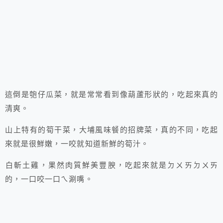
這倒是匏仔瓜菜，就是常常看到像葫蘆形狀的，吃起來真的
清爽。
山上特有的筍干菜，大埔風味餐的招牌菜，真的不同，吃起
來就是很鮮嫩，一咬就知道新鮮的筍汁。
白斬土雞，果然肉質鮮美豐腴，吃起來就是ㄉㄨㄞㄉㄨㄞ
的，一口咬一口ㄟ涮嘴。