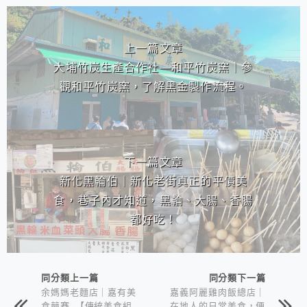
相連文章
上一篇文章
大埔竹炭生產合作社—和平竹炭窯｜參
觀和平竹炭窯，了解黑金製作流程。
下一篇文章
新化黑輪伯｜新化老街真正的平價美
食，巷子內才知道，黑輪、大腸、香腸
都好吃！
同分類上一篇
同分類下一篇
余媽媽老麵店｜嘉有美
嘉義阿麗雞肉飯總店｜
食競賽 【傳統美食組
在地人的日常美食，便