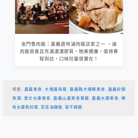
金門魯肉飯｜嘉義道地滷肉飯店家之一 ，滷
肉飯很香且充滿濃濃膠質，物美價廉，值得專
程到訪，口味份量很實在！
標籤:
嘉義美食
,
大埔風味餐
,
嘉義縣大埔鄉美食
,
嘉義砂鍋
魚頭
,
曾文水庫美食
,
嘉義山產美食餐廳
,
嘉義水庫美食
,
稀
有水庫魚料理
,
苦茶油雞飯
,
筍干蹄膀