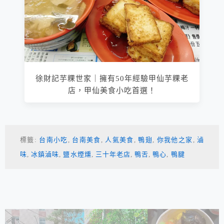
徐財記芋粿世家｜擁有50年經驗甲仙芋粿老
店，甲仙美食小吃首選！
標籤:
台南小吃
,
台南美食
,
人氣美食
,
鴨翅
,
你我他之家
,
滷
味
,
冰鎮滷味
,
鹽水煙燻
,
三十年老店
,
鴨舌
,
鴨心
,
鴨腱
相連文章