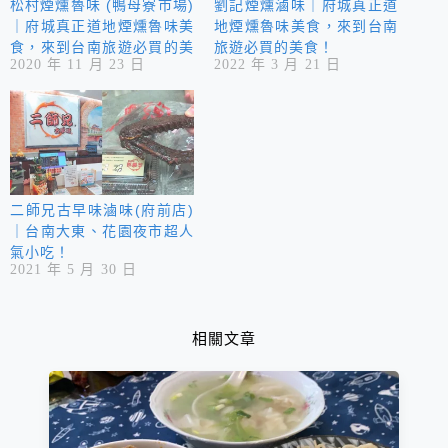
松村煙燻魯味 (鴨母寮市場)
劉記煙燻滷味｜府城真正道
｜府城真正道地煙燻魯味美
地煙燻魯味美食，來到台南
食，來到台南旅遊必買的美
旅遊必買的美食！
2020 年 11 月 23 日
2022 年 3 月 21 日
食！
二師兄古早味滷味(府前店)
｜台南大東、花園夜市超人
氣小吃！
2021 年 5 月 30 日
相關文章