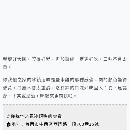
鴨腱好大顆，咬得好累，再加薑絲一定更好吃，口味不會太
重。
你我他之家的冰鎮滷味是鹽水雞的那種感覺，肉的顏色變得
偏黃，口感不會太重鹹，沒有辣的口味好吃因人而異，建議
配一下茶或是酒，吃起來更爽快啦。
🚩你我他之家冰鎮鴨翅專賣
🏠地址：台南市中西區西門路一段703巷26號