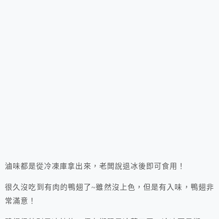
滷味都是從冷凍庫拿出來，老闆說退冰後即可食用！
很久沒吃到有肉的鴨翅了~雖然沒上色，但是有入味，鴨翅非
常滿意！