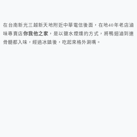
在台南新光三越新天地附近中華電信後面，在地40年老店滷
味專賣店
你我他之家
，是以鹽水煙燻的方式，將鴨翅滷到連
骨髓都入味，經過冰鎮後，吃起來格外涮嘴。