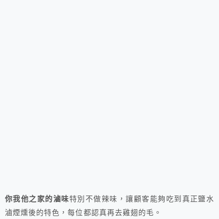
你我他之家的滷味
特別不做辣味，讓顧客能夠吃到真正鹽水
滷煙燻後的特色，每位都認真再去雞翅的毛。