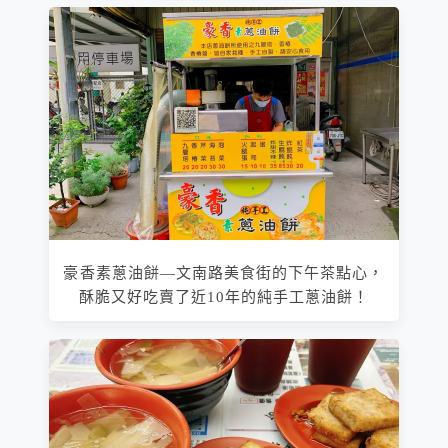
豪香素蔥油餅—文南路美食街的下午茶點心，
酥脆又好吃賣了近10年的純手工蔥油餅！