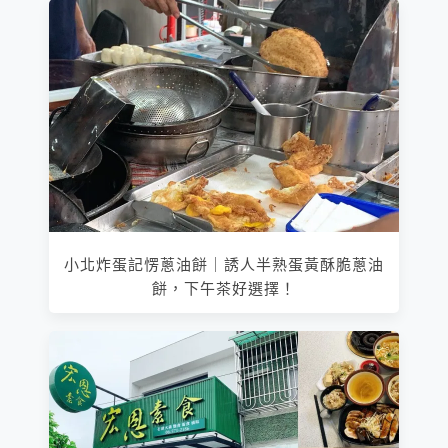
小北炸蛋記愣蔥油餅｜誘人半熟蛋黃酥脆蔥油
餅，下午茶好選擇！