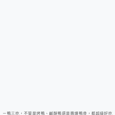
ㄧ鴨三吃，不管是烤鴨、鹹酥鴨還是醬爆鴨骨，都超級好吃