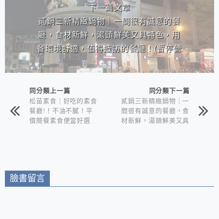
下一篇文章
貳鍋三新精緻鍋物｜一間很有誠意的餐
廳，食材新鮮，湯頭鮮美又具特色，用
餐環境舒適，值得造訪的餐廳！(暫停營
業)
同分類上一篇
同分類下一篇
松苗素食｜好吃的素食
貳鍋三新精緻鍋物｜一
餐廳!！不油不膩！平
間很有誠意的餐廳，食
價簡餐素食便當好選
材新鮮，湯頭鮮美又具
擇！
特色，用餐環境舒適，
值得造訪的餐廳！(暫
停營業)
臉書留言