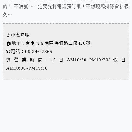
的！ 不油膩～一定要先打電話預訂哦！不然現場排隊會排很
久⋯
🚩小虎烤鴨
🏠地址：台南市安南區海佃路二段426號
☎電話：
06-246 7865
⏰營業時間:平日AM10:30~PM19:30/假日
AM10:00~PM19:30