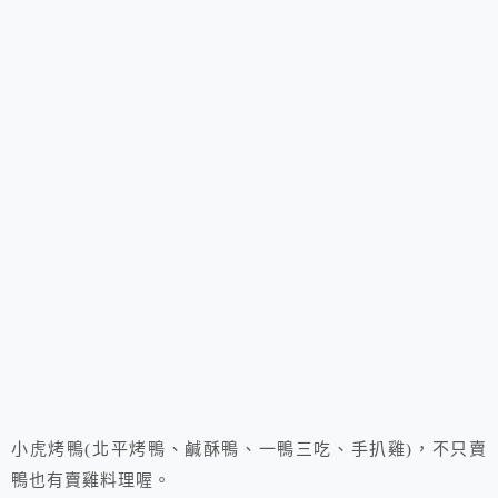
小虎烤鴨(北平烤鴨、鹹酥鴨、一鴨三吃、手扒雞)，不只賣
鴨也有賣雞料理喔。