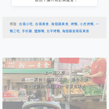
一飲而下讓人有舒爽感受！
標籤:
台南小吃
,
台南美食
,
海佃路美食
,
烤鴨
,
小虎烤鴨
,
一
鴨三吃
,
手扒雞
,
鹽酥鴨
,
北平烤鴨
,
海佃路安南區美食
相連文章
上一篇文章
新‧一素食｜簡單的素飯、麵食及便
當，便宜到不像話的一家素食店！