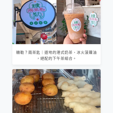
糖勒？兩茶匙｜道地的港式奶茶、冰火菠蘿油
，絕配的下午茶組合。