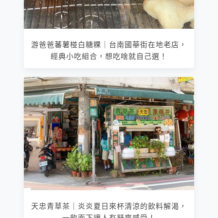
游爸爸蕃薯椪白糖粿｜台南國華街在地老店，
經典小吃組合，想吃啥就自己選！
天忠青草茶｜炎炎夏日來杯清涼的飲料解渴，