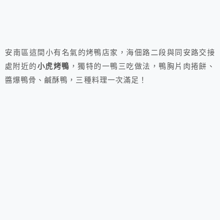
安南區這間小有名氣的烤鴨店家，海佃路二段與同安路交接
處附近的
小虎烤鴨
，獨特的一鴨三吃做法，鴨胸片肉捲餅、
醬爆鴨骨、鹹酥鴨，三種料理一次滿足！