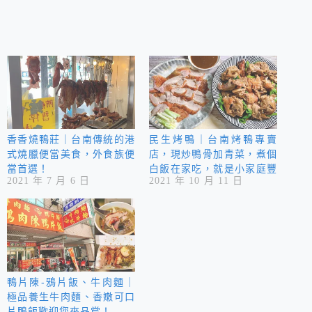
香香燒鴨莊｜台南傳統的港
民生烤鴨｜台南烤鴨專賣
式燒臘便當美食，外食族便
店，現炒鴨骨加青菜，煮個
當首選！
白飯在家吃，就是小家庭豐
2021 年 7 月 6 日
2021 年 10 月 11 日
盛的一餐！
鴨片陳-鴉片飯、牛肉麵｜
極品養生牛肉麵、香嫩可口
片鴨飯歡迎您來品嘗！