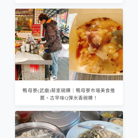
鴨母寮(武廟)蔡家碗粿｜鴨母寮市場美食推
薦，古早味Q彈米香碗粿！