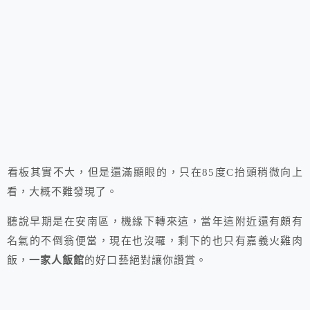
看板其實不大，但是還滿顯眼的，只在85度C抬頭稍微向上
看，大概不難發現了。
聽說早期是在安南區，機緣下轉來這，當年這附近還有頗有
名氣的不倒翁便當，現在也沒囉，剩下的也只有嘉義火雞肉
飯，
一家人飯館
的好口藝絕對讓你讚賞。