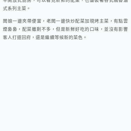
半開放式廚房，可以看見新鮮的配菜，也盛裝著各式飄香滷
式系列主菜。
闆娘一邊夾帶便當，老闆一邊快炒配菜加現烤主菜，有點雲
煙裊裊，配菜雖剩不多，但是新鮮好吃的口味，並沒有影響
客人打道回府，還是繼續等候新的菜色。