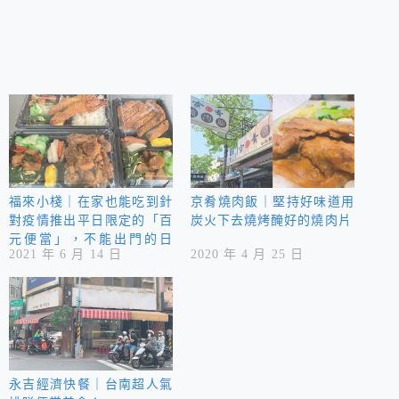
福來小棧｜在家也能吃到針
京肴燒肉飯｜堅持好味道用
對疫情推出平日限定的「百
炭火下去燒烤醃好的燒肉片
元便當」，不能出門的日
2021 年 6 月 14 日
2020 年 4 月 25 日
子，不妨藉由美食來療癒身
心靈！
永吉經濟快餐｜台南超人氣