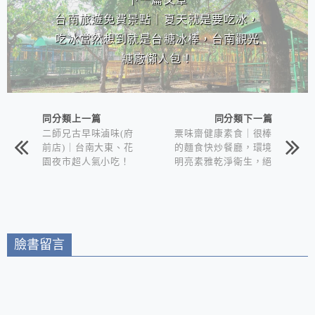
台南旅遊免費景點｜夏天就是要吃冰，
吃冰當然想到就是台糖冰棒，台南觀光
糖廠懶人包！
同分類上一篇
同分類下一篇
二師兄古早味滷味(府
粟味齋健康素食｜很棒
前店)｜台南大東、花
的麵食快炒餐廳，環境
園夜市超人氣小吃！
明亮素雅乾淨衛生，絕
對吃的飽又尬意的素食
餐聽。
臉書留言