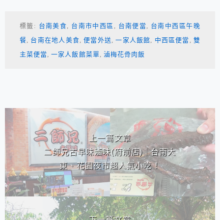
標籤:
台南美食
,
台南市中西區
,
台南便當
,
台南中西區午晚
餐
,
台南在地人美食
,
便當外送
,
一家人飯館
,
中西區便當
,
雙
主菜便當
,
一家人飯館菜單
,
滷梅花骨肉飯
相連文章
上一篇文章
二師兄古早味滷味(府前店)｜台南大
東、花園夜市超人氣小吃！
下一篇文章