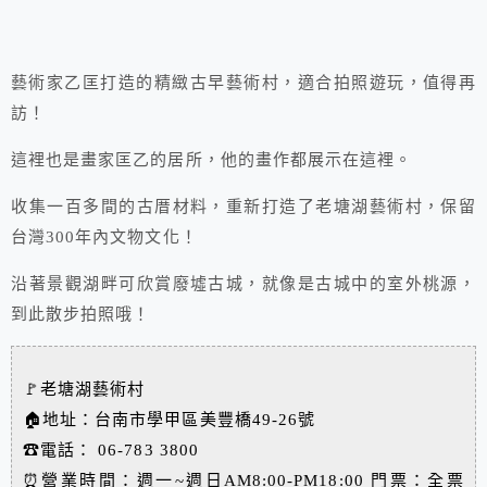
藝術家乙匡打造的精緻古早藝術村，適合拍照遊玩，值得再
訪！
這裡也是畫家匡乙的居所，他的畫作都展示在這裡。
收集一百多間的古厝材料，重新打造了老塘湖藝術村，保留
台灣300年內文物文化！
沿著景觀湖畔可欣賞廢墟古城，就像是古城中的室外桃源，
到此散步拍照哦！
🚩老塘湖藝術村
🏠地址：台南市學甲區美豐橋49-26號
☎電話：
06-783 3800
⏰營業時間：週一~週日AM8:00-PM18:00 門票：全票