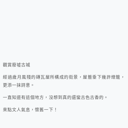
觀賞廢墟古城
經過歲月風殘的磚瓦屋所構成的街景，屋簷垂下幾許燈籠，
更添一抹詩意。
一直知道有這個地方，沒想到真的還蠻古色古香的。
來點文人氣息，懷舊一下！