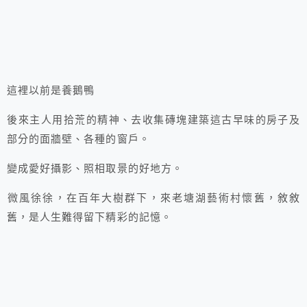
這裡以前是養鵝鴨
後來主人用拾荒的精神、去收集磚塊建築這古早味的房子及
部分的面牆壁、各種的窗戶。
變成愛好攝影、照相取景的好地方。
微風徐徐，在百年大樹群下，來老塘湖藝術村懷舊，敘敘
舊，是人生難得留下精彩的記憶。