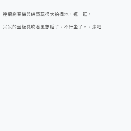
連續劇春梅與綜藝玩很大拍攝地，逛一逛。
呆呆的坐板凳吹著風想睡了。不行坐了。。走吧