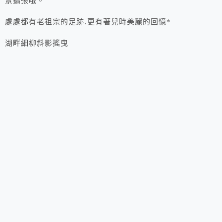
景擴張哦。
處處都有老祖宗的足跡.更有著兒時美麗的回憶*
湖畔細柳斜影搖曳