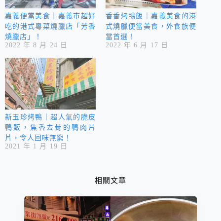
嘉義便當美食｜嘉義市超好
香香烤鴨飯｜嘉義美食的港
吃的港式粵菜燒臘店「芳香
式燒臘便當美食，外食族便
燒臘店」！
當首選！
2022 年 8 月 24 日
2022 年 6 月 17 日
新玉珍烤鴨｜超人氣的脆皮
鴨販，焦香去骨的鴨肉片
片，令人回味無窮！
2021 年 1 月 19 日
相關文章