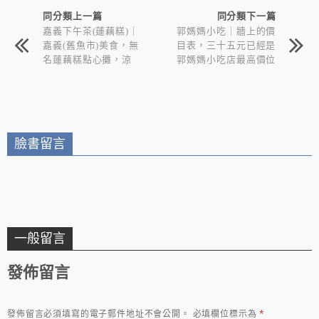
同分類上一篇
同分類下一篇
嘉義下午茶(蓮藕糕)｜
郭媽媽小吃｜牆上的價
嘉義(舊魚市)美食，無
目表，三十五元已經是
名蓮藕糕點心攤，涼
郭媽媽小吃店最高價位
糕，蓮藕糕清爽低糖無
的單品，「俗擱大碗又
油小點心。
好吃」是顧客一致的評
價。
臉書留言
一般留言
發佈留言
發佈留言必須填寫的電子郵件地址不會公開。
必填欄位標示為
*