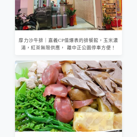
摩力沙牛排｜嘉義CP值爆表的排餐館，玉米濃
湯，紅茶無限供應， 離中正公園停車方便！