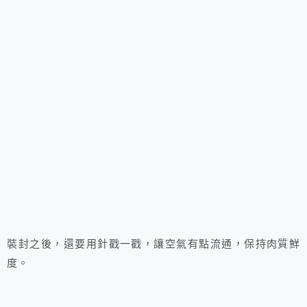
裝封之後，還要用針戳一戳，讓空氣有點流通，保持肉質鮮
度。