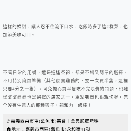
這樣的鮮甜，讓人忍不住流下口水，吃飯時多了這2樣菜，也
加添美味可口。
不管日常的用餐，還是遇逢祭祀，都是不錯又簡單的選擇，
不用特別麻煩準備（其他家賣雞鴨的，要一次買半隻，這裡
只要4分之一隻），可免擔心買半隻吃不完浪費的問題，也難
怪婆婆媽媽也是選擇的店家之一，重點老闆也很親切喔，完
全沒有生意人的那種架子，親和力一級棒！
🚩
嘉義西菜市場(舊魚市)美食｜金典脆皮烤鴨
🏠
地址：嘉義市西區(舊魚市)永和街41號