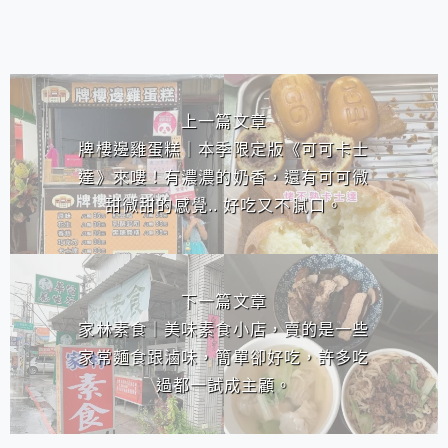
相連文章
上一篇文章
牌樓邊雞蛋糕｜本季限定版《可可卡士
達》來嘍！有濃濃的奶香，還有可可微
甜微甜的感覺.. 好吃又不膩口。
下一篇文章
家林素食｜美味素食小店，賣的是一些
家常麵食跟滷味，簡單卻好吃，許多吃
過都一試成主顧。