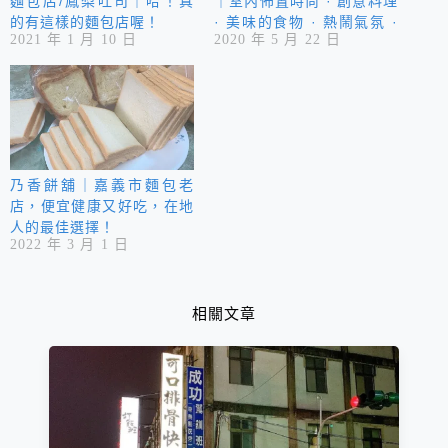
麵包店/鳳梨吐司｜哈！真
｜室內佈置時尚 · 創意料理
的有這樣的麵包店喔！
· 美味的食物 · 熱鬧氣氛 ·
2021 年 1 月 10 日
2020 年 5 月 22 日
絕佳早午餐
乃香餅舖｜嘉義市麵包老
店，便宜健康又好吃，在地
人的最佳選擇！
2022 年 3 月 1 日
相關文章