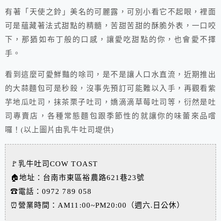
有著「天使之鈴」美名的可麗露，可別小看它不起眼，裡面
可是蘊藏著法式甜點的精髓，苦甜苦甜的酥脆外表，一口咬
下，那猶如布丁般的口感，讓愛吃甜點的你，也會愛不擇
手。
看到這麼可愛鮮豔的唋司，是不是讓人口水直流，近期推出
的大蒜麵包可是秒殺，沒事先預訂可能難以入手，再觀看紫
芋地瓜吐司，抹茶栗子吐司，嬌滴滴草莓吐司等，衍然是吐
司專賣店，各種常態麵包跟季節性的就讓你的味蕾來品嚐
囉！(以上圖片由乳牛吐司堤供)
🚩乳牛吐司COW TOAST
🏠地址：台南市東區裕農路621巷23號
☎電話：0972 789 058
⏰營業時間：AM11:00~PM20:00（週六.日公休）