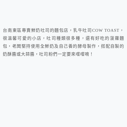
台南東區專賣鮮奶吐司的麵包店，乳牛吐司COW TOAST，
很溫馨可愛的小店，吐司種類很多種，還有好吃的菠蘿麵
包，老闆堅持使用全鮮奶及自己養的酵母製作，搭配自製的
奶酥醬或大蒜醬，吐司粉們一定要來嚐嚐唷！