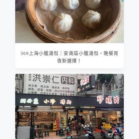
369上海小籠湯包｜安南區小籠湯包，晚餐宵
夜新選擇！