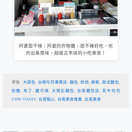
阿婆甜不辣｜阿婆的炸物攤，甜不辣好吃，吃
的出魚漿味，超級古早味的小吃美食！
標籤:
大蒜包
,
台南吐司專賣店
,
麵包
,
烘焙
,
餅乾
,
歐式麵包
,
奶酪
,
布丁
,
鹽可頌
,
大理石麵包
,
台南麵包店
,
乳牛吐司
COW TOAST
,
台南點心
,
台南美食推薦
,
台南美食