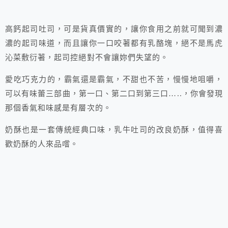
高鈣起司吐司，可是貨真價實的，讓你食用之前就可聞到濃
濃的起司味道，而且讓你一口咬著都有乳酪塊，絕不是馬虎
沁菜敷衍著，起司控絕對不會讓妳們失望的。
愛吃巧克力的，霸氣還是霸氣，不甜也不苦，慢慢地咀嚼，
可以有味蕾三部曲，第一口、第二口到第三口…..，你會發現
那個香氣和味感是有層次的。
奶酥也是一套傳統經典口味，乳牛吐司的改良奶酥，值得喜
歡奶酥的人來品嚐。