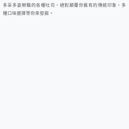
多采多姿鮮豔的各種吐司，絕對顛覆你舊有的傳統印象，多
種口味選擇等你來發掘。