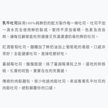
乳牛吐司
採用100%純鮮奶的配方製作每一條吐司，吐司不加
一滴水完全使用鮮奶製成，堅持不添加香精、色素及改良
劑，讓每位顧客能吃到健康又充滿濃濃奶香的鮮奶吐司。
紅酒葡萄吐司，麵糰加了鮮奶油加上葡萄乾的香甜，口感非
常好！全能健康吐司，直接吃都好吃。
蔓越莓吐司，酸酸甜甜，除了蔓越莓果粒之外，還吃的到核
桃，扎實的咬勁，實實在在的充實感。
傳統的肉鬆麵包，很少吃過肉鬆吐司，來試看看乳牛吐司的
肉鬆吐司，絕對顛覆你的口感。