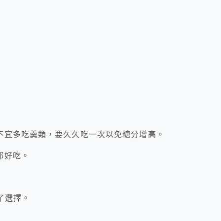
不宜多吃羹類，要久久吃一次以免糖分增高。
都好吃。
了選擇。