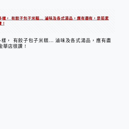
多樣， 有餃子包子米糕… 滷味及各式湯品，應有盡有，是茹素
 !
多樣， 有餃子包子米糕… 滷味及各式湯品，應有盡
華店很讚 !