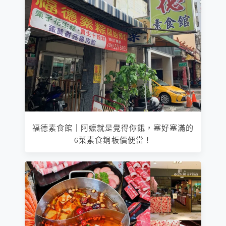
福德素食館｜阿嬤就是覺得你餓，塞好塞滿的
6菜素食銅板價便當！