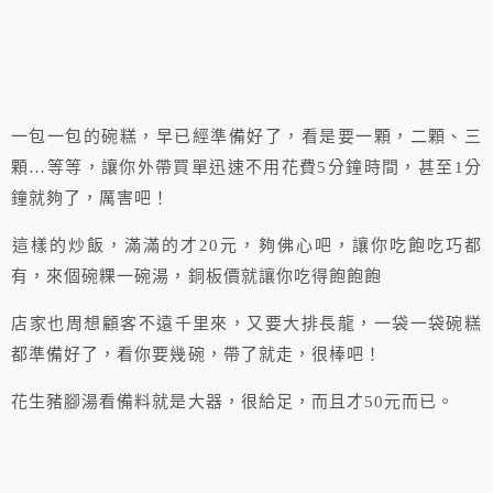
一包一包的碗糕，早已經準備好了，看是要一顆，二顆、三
顆…等等，讓你外帶買單迅速不用花費5分鐘時間，甚至1分
鐘就夠了，厲害吧！
這樣的炒飯，滿滿的才20元，夠佛心吧，讓你吃飽吃巧都
有，來個碗粿一碗湯，銅板價就讓你吃得飽飽飽
店家也周想顧客不遠千里來，又要大排長龍，一袋一袋碗糕
都準備好了，看你要幾碗，帶了就走，很棒吧！
花生豬腳湯看備料就是大器，很給足，而且才50元而已。