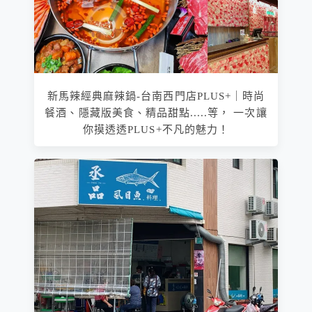
新馬辣經典麻辣鍋-台南西門店PLUS+｜時尚
餐酒、隱藏版美食、精品甜點.....等， 一次讓
你摸透透PLUS+不凡的魅力！