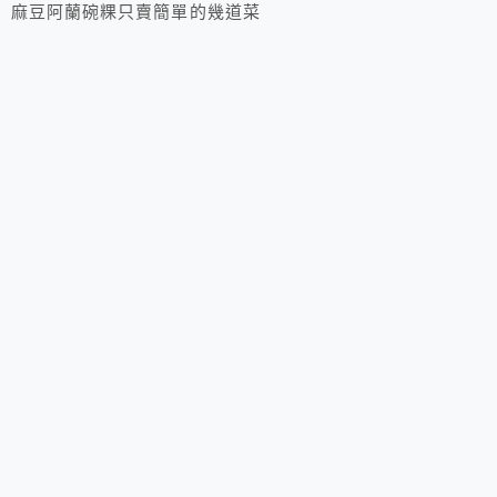
麻豆阿蘭碗粿只賣簡單的幾道菜