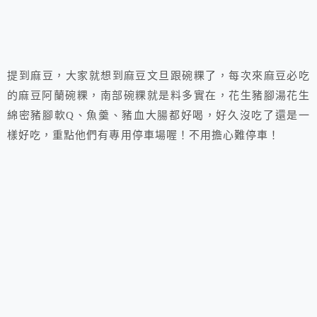
提到麻豆，大家就想到麻豆文旦跟碗粿了，每次來麻豆必吃
的麻豆阿蘭碗粿，南部碗粿就是料多實在，花生豬腳湯花生
綿密豬腳軟Q、魚羹、豬血大腸都好喝，好久沒吃了還是一
樣好吃，重點他們有專用停車場喔！不用擔心難停車！