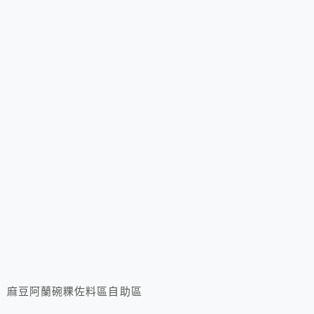
麻豆阿蘭碗粿佐料區自助區