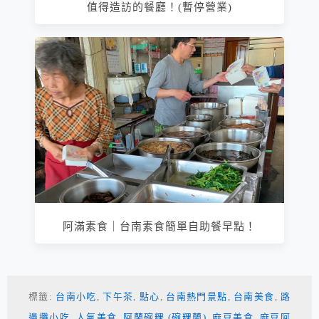
值得造訪的餐廳！(暫停營業)
阿滿素食｜台南素食簡單自助餐早點！
標籤:
台南小吃
,
下午茶
,
點心
,
台南熱門景點
,
台南美食
,
路
邊攤小吃
,
人氣美食
,
阿蘭碗粿 (碗粿蘭)
,
麻豆美食
,
麻豆阿