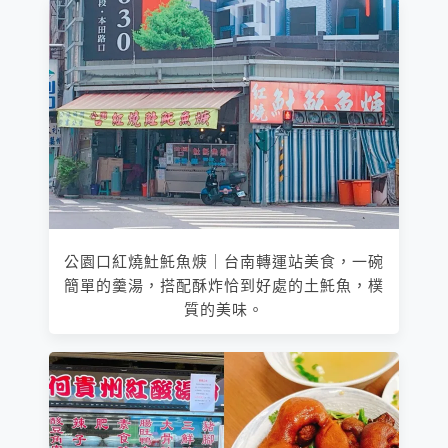
公園口紅燒𩵚魠魚焿｜台南轉運站美食，一碗
簡單的羹湯，搭配酥炸恰到好處的土魠魚，樸
質的美味。