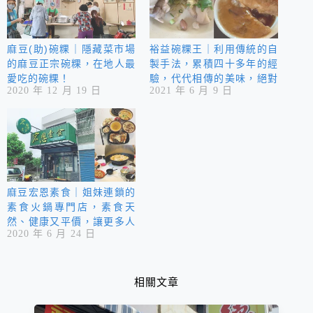
麻豆(助)碗粿｜隱藏菜市場
裕益碗粿王｜利用傳統的自
的麻豆正宗碗粿，在地人最
製手法，累積四十多年的經
愛吃的碗粿！
驗，代代相傳的美味，絕對
2020 年 12 月 19 日
2021 年 6 月 9 日
值得你來品嚐！
麻豆宏恩素食｜姐妹連鎖的
素食火鍋專門店，素食天
然、健康又平價，讓更多人
2020 年 6 月 24 日
有幾會参以救地球，減少環
境汙染，好處多多⋯
相關文章