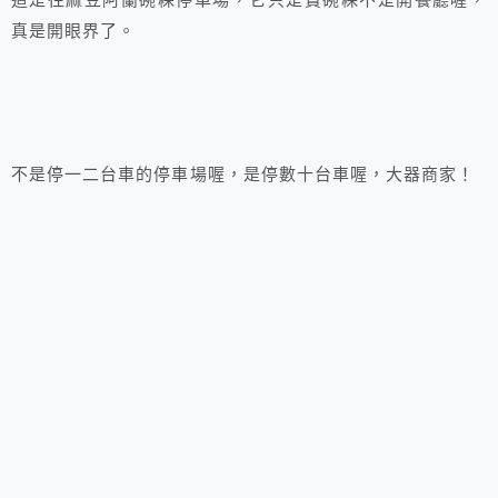
這是往麻豆阿蘭碗粿停車場，它只是賣碗粿不是開餐廳喔，
真是開眼界了。
不是停一二台車的停車場喔，是停數十台車喔，大器商家！