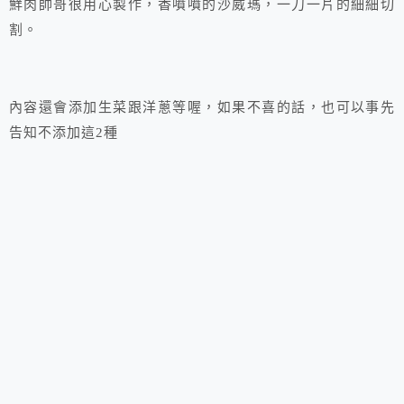
鮮肉帥哥很用心製作，香噴噴的沙威瑪，一刀一片的細細切
割。
內容還會添加生菜跟洋蔥等喔，如果不喜的話，也可以事先
告知不添加這2種