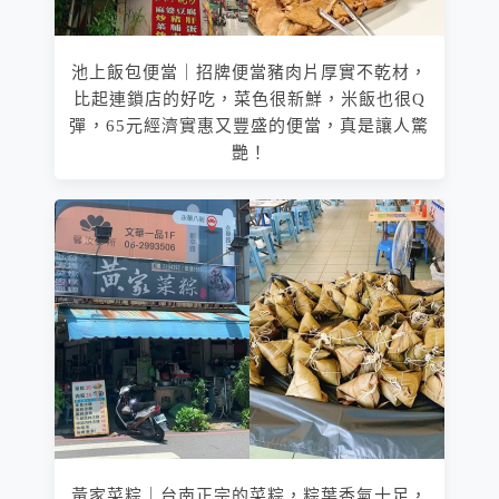
池上飯包便當｜招牌便當豬肉片厚實不乾材，
比起連鎖店的好吃，菜色很新鮮，米飯也很Q
彈，65元經濟實惠又豐盛的便當，真是讓人驚
艷！
黃家菜粽｜台南正宗的菜粽，粽葉香氣十足，