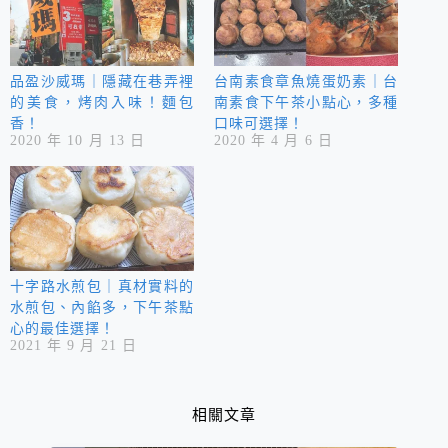
品盈沙威瑪｜隱藏在巷弄裡
台南素食章魚燒蛋奶素｜台
的美食，烤肉入味！麵包
南素食下午茶小點心，多種
香！
口味可選擇！
2020 年 10 月 13 日
2020 年 4 月 6 日
十字路水煎包｜真材實料的
水煎包、內餡多，下午茶點
心的最佳選擇！
2021 年 9 月 21 日
相關文章