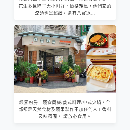
花生多且粽子大小剛好，價格親民，他們家的
涼麵也是超讚，還有八寶冰...
鎂素廚房｜蔬食簡餐/義式料理/中式火鍋，全
部都是天然食材及蔬果製作不加任何人工香料
及味精喔， 請放心食用。