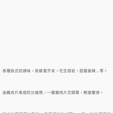
各種各式的調味，有蜂蜜芥末，花生熔岩，惡魔香辣…等。
由雞肉片串成的沙威瑪，一層層肉片交錯著，鮮度嫩滑。