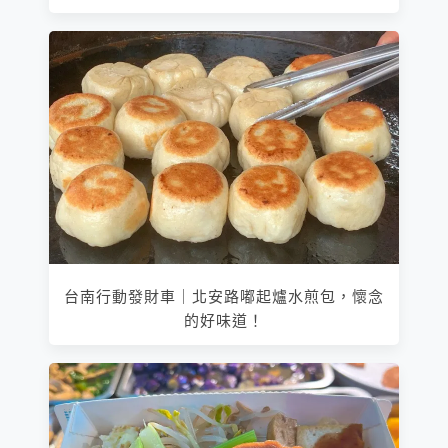
台南行動發財車｜北安路嘟起爐水煎包，懷念
的好味道！