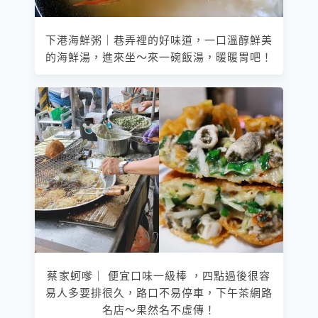
下港海鮮粥｜巷弄裡的好味道，一口溫醇鮮美
的海鮮湯，進來坐～來一碗飯湯，暖暖胃吧！
蔡家蚵嗲｜ 便宜口味一級棒 ，四點過後很容
易人多要排很久，路口不易停車，下午茶網路
名店～果然名不虛傳！