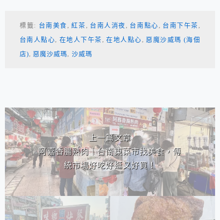
標籤:
台南美食
,
紅茶
,
台南人消夜
,
台南點心
,
台南下午茶
,
台南人點心
,
在地人下午茶
,
在地人點心
,
惡魔沙威瑪 (海佃
店)
,
惡魔沙威瑪
,
沙威瑪
相連文章
上一篇文章
阿嘉香腸熟肉｜台南東菜市找美食，傳
統市場好吃好逛又好買！