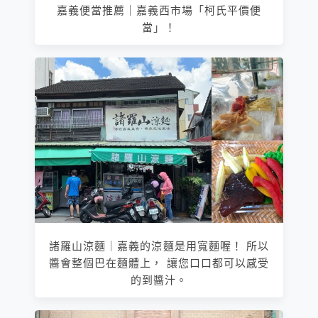
嘉義便當推薦｜嘉義西市場「柯氏平價便
當」！
諸羅山涼麵｜嘉義的涼麵是用寬麵喔！ 所以
醬會整個巴在麵體上， 讓您口口都可以感受
的到醬汁。