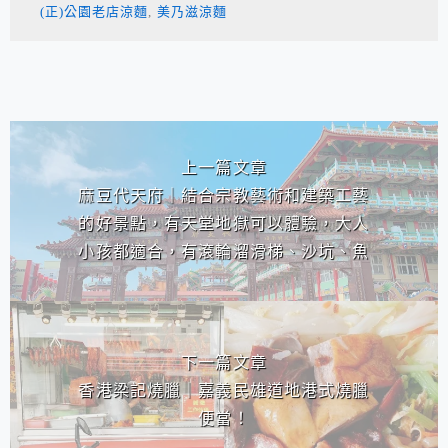
(正)公園老店涼麵
,
美乃滋涼麵
相連文章
上一篇文章
麻豆代天府｜結合宗教藝術和建築工藝
的好景點，有天堂地獄可以體驗，大人
小孩都適合，有滾輪溜滑梯、沙坑、魚
池，遛小孩的好地方！
下一篇文章
香港梁記燒臘｜嘉義民雄道地港式燒臘
便當！