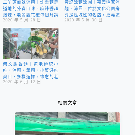
二丫頭麻辣涼麵｜炸醬麵是
黃記涼麵涼圓｜嘉義這家涼
道地的外省口味，麻辣醬超
麵、涼圓，位於文化公園旁
級辣，老闆說花椒每個月請
算是區域性的名店，嘉義道
2020 年 5 月 28 日
2020 年 5 月 30 日
親戚從四川親自帶回來，值
地獨有的味道，美乃滋當作
得一試，夠嗆夠辣。
底醬店家還自製迷你粉條搭
配剉冰，覺得奇妙又好奇
嗎？
崇文錦魯麵｜道地傳統小
吃，涼麵，羹麵，小菜好吃
爽口，多樣選擇，懷念的老
2020 年 6 月 12 日
滋味，飄香數十載。
相關文章