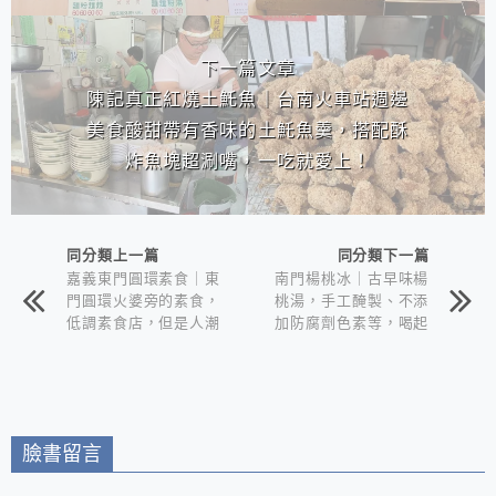
下一篇文章
陳記真正紅燒土魠魚｜台南火車站週邊
美食酸甜帶有香味的土魠魚羹，搭配酥
炸魚塊超涮嘴，一吃就愛上！
同分類上一篇
同分類下一篇
嘉義東門圓環素食｜東
南門楊桃冰｜古早味楊
門圓環火婆旁的素食，
桃湯，手工醃製、不添
低調素食店，但是人潮
加防腐劑色素等，喝起
的絡繹不輸火婆！
來香濃酸甜讓人會想要
再訪的飲品！
臉書留言