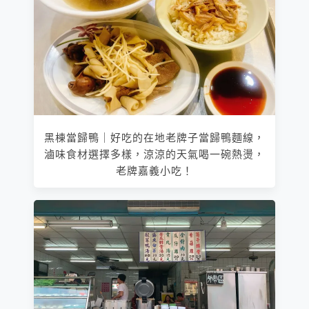
黑棟當歸鴨｜好吃的在地老牌子當歸鴨麵線，
滷味食材選擇多樣，涼涼的天氣喝一碗熱燙，
老牌嘉義小吃！