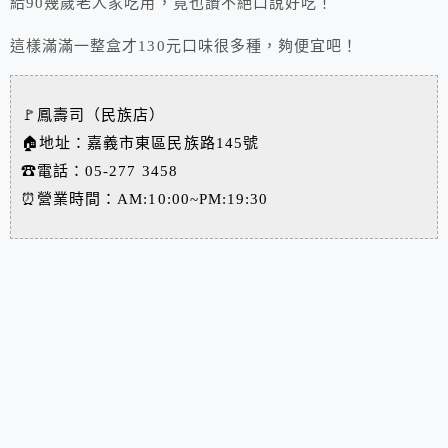
給90幾歲老人家吃用，竟也讚不絕口說好吃！
這樣滿滿一整盒才130元口味很多種，夠便宜吧！
🚩
鳳壽司（民族店）
🏠地址：嘉義市東區民族路145號
☎電話：05-277 3458
⏰營業時間：AM:10:00~PM:19:30