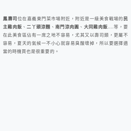
鳳壽司
位在嘉義東門菜市場附近，附近是一級美食戰場的
民
主雞肉飯
、
二丫頭涼麵
、
南門涼肉圓
、
大同雞肉飯
….等，要
在此美食區佔有一席之地不容易，尤其又以壽司類，更屬不
容易，夏天的氣候一不小心就容易臭酸壞掉，所以要選擇適
當的時機買也是很重要的。