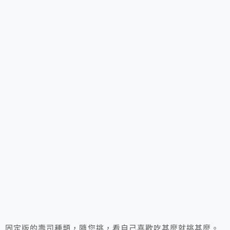
固定版的壽司種類，隨您挑，看自己喜歡吃甚麼就挑甚麼。