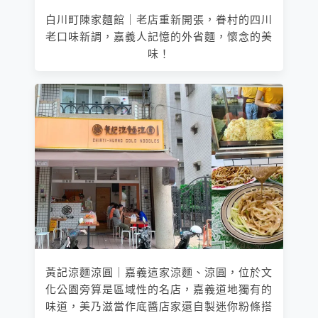
白川町陳家麵館｜老店重新開張，眷村的四川
老口味新調，嘉義人記憶的外省麵，懷念的美
味！
黃記涼麵涼圓｜嘉義這家涼麵、涼圓，位於文
化公園旁算是區域性的名店，嘉義道地獨有的
味道，美乃滋當作底醬店家還自製迷你粉條搭