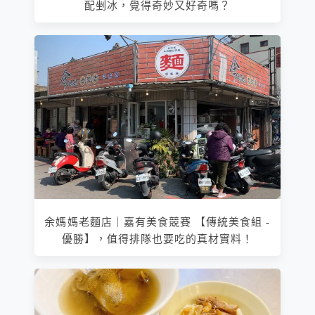
配剉冰，覺得奇妙又好奇嗎？
余媽媽老麵店｜嘉有美食競賽 【傳統美食組 -
優勝】，值得排隊也要吃的真材實料！