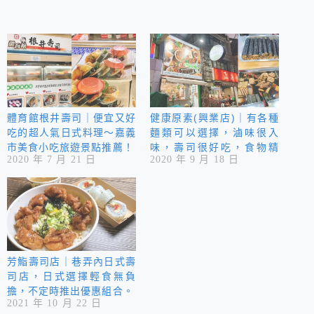
體育館根井壽司｜便宜又好
健康原素(興業店)｜有各種
吃的超人氣日式料理～嘉義
麵類可以選擇，滷味很入
市美食小吃旅遊景點推薦！
味，壽司很好吃，食物精
2020 年 7 月 21 日
2020 年 9 月 18 日
緻。餐廳乾淨，用餐環境舒
適，很推薦常來用餐。
芳鮨壽司店｜巷弄內日式壽
司店，日式選擇輕食無負
擔，不定時推出優惠組合。
2021 年 10 月 22 日