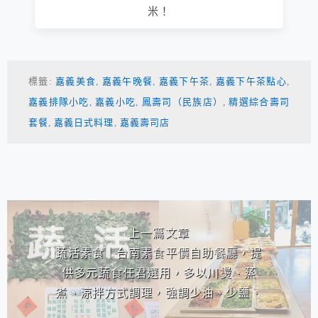
米！
標籤:
嘉義美食
,
嘉義午晚餐
,
嘉義下午茶
,
嘉義下午茶點心
,
嘉義排隊小吃
,
嘉義小吃
,
鳳壽司（民族店）
,
精選綜合壽司
套餐
,
嘉義日式料理
,
嘉義壽司店
相連文章
上一篇文章
蔬活素食｜台南素食平價自助餐廳，提
供多元蔬食任君選用，多以川燙、蒸
煮、涼拌方式調理，強調少油、少鹽、
多纖，讓顧客吃得健康。(已停業)