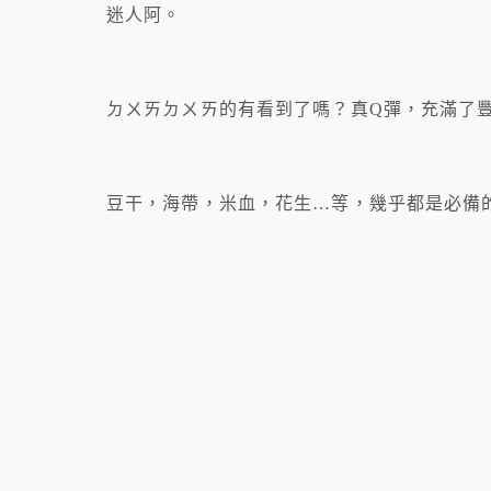
迷人阿。
ㄉㄨㄞㄉㄨㄞ的有看到了嗎？真Q彈，充滿了
豆干，海帶，米血，花生…等，幾乎都是必備