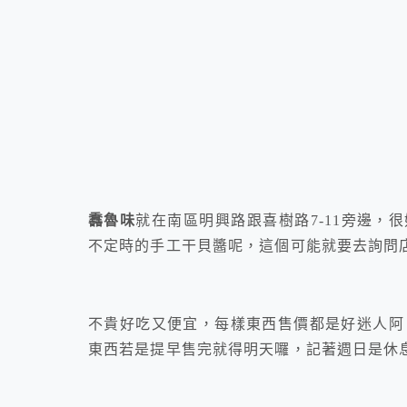
馫魯味
就在南區明興路跟喜樹路7-11旁邊
不定時的手工干貝醬呢，這個可能就要去詢問
不貴好吃又便宜，每樣東西售價都是好迷人阿，
東西若是提早售完就得明天囉，記著週日是休