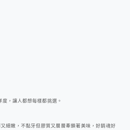
鮮度，讓人都想每樣都挑選。
彈又細嫩，不黏牙但膠質又層層牽鎖著美味，好銷魂好