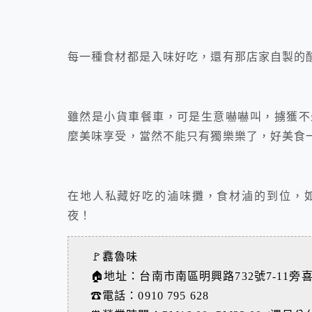
每一種食材都是入味好吃，還有那店家自製的
雖然是小貨車餐車，可是生意嚇嚇叫，擄獲不
麼美味享受，當然不能只有獨樂樂了，好美食
在地人私藏好吃的滷味攤，食材滷的到位，
夜！
🚩馫魯味
🏠地址：台南市南區明興路732號7-11旁
☎電話：0910 795 628